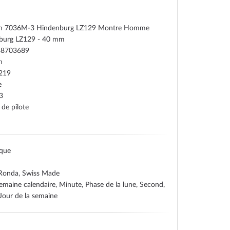
in 7036M-3 Hindenburg LZ129 Montre Homme
burg LZ129 - 40 mm
38703689
n
219
e
3
de pilote
ique
 Ronda, Swiss Made
emaine calendaire, Minute, Phase de la lune, Second,
Jour de la semaine