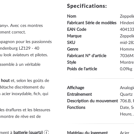
Specifications:
Nom
Zeppel
Fabricant Série de modèles
Hinden
many«. Avec ces montres
EAN Code
40413
lement correct.
Marque
Zeppeli
pagnon pour les passionnés
SKU
mid-28
Hindenburg LZ129 - 40
Genre
Homm
look aviateurs et pilotes.
Fabricant N° d'article
7036M
Style
Montre 
essemble à un véritable
Poids de l'article
0.09
 hout
et, selon les goûts de
 détache discrètement du
Affichage
Analog
 acier inoxydable, fich
, qui
Entraînement
Quartz
Description du mouvement
706.B,
Fonctions
Date, S
s éraflures et les blessures
Heure, 
e montre de rêve est de
ement à
batterie (quartz)
Matériau du logement
Acier