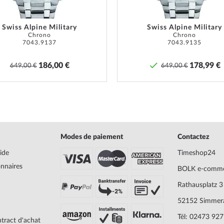
Champ d'application
Instruc
te et doit être vérifiée
Garantie
24 mois
Swiss Alpine Military
Swiss Alpine Military
sée en conséquence. Dans le
Chrono
Chrono
descrip
ssées, il faut veiller à ce
7043.9137
7043.9135
la docu
 puisse être parfaitement
marcha
186,00 €
178,99 €
649,00 €
649,00 €
Ressources en matière de sécurité et
Modes de paiement
Contactez
ide
Timeshop24
onnaires
BOLK e-comm
Rathausplatz 3
52152 Simmer
Tél: 02473 92
tract d'achat