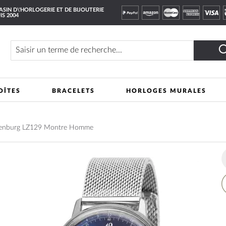
SIN D\'HORLOGERIE ET DE BIJOUTERIE
IS 2004
Rechercher
OÎTES
BRACELETS
HORLOGES MURALES
denburg LZ129 Montre Homme
A
à
m
li
d