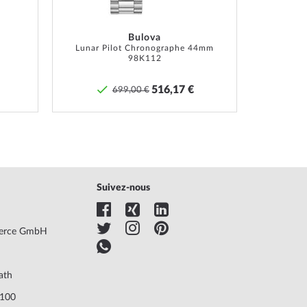
., Boîte, Doc. de garantie, Emballage
 de garantie du fabricant ! Vous trouverez la
Bulova
tion exacte de la garantie et l'adresse du garant dans
Lunar Pilot Chronographe 44mm
98K112
mentation du produit lors de la livraison de la
ndise.
516,17 €
699,00 €
 de produits »
Suivez-nous
erce GmbH
ath
7100