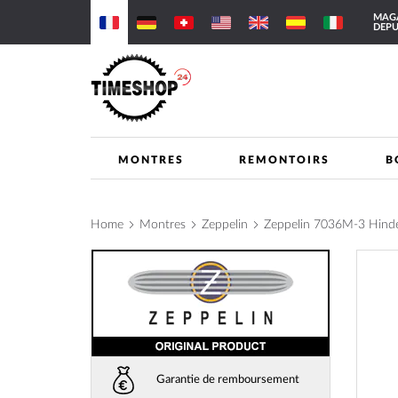
Allez
MAGA
au
DEPU
contenu
MONTRES
REMONTOIRS
B
Home
Montres
Zeppelin
Zeppelin 7036M-3 Hin
Skip
to
the
end
of
the
images
Garantie de remboursement
gallery