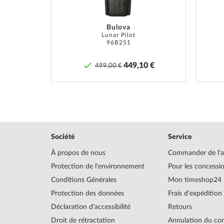
Zeppelin
.
*La résistance à l'eau n'est pas une propriété permanen
Bulova
régulièrement et
professionnellement
si elle est utili
TM
Lunar Pilot
cas de montres avec poussoirs vissés et/ou couronnes vi
96B251
que ceux-ci soient vissés à la main afin que la montre
étanche.
€
449,10 €
499,00 €
Société
Service
À propos de nous
Commander de l'a
Protection de l'environnement
Pour les concessi
Conditions Générales
Mon timeshop24
Protection des données
Frais d'expédition
Déclaration d'accessibilité
Retours
Droit de rétractation
Annulation du con