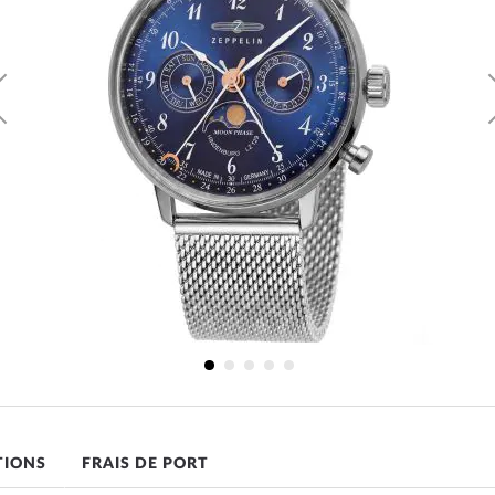
ng
TIONS
FRAIS DE PORT