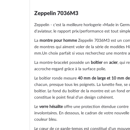
the
images
Zeppelin 7036M3
gallery
Zeppelin - c'est la meilleure horlogerie »Made in Ger
d'aviateur, le rapport prix/performance est tout simp
La
montre pour homme
Zeppelin 7036M3 est un com
de montres qui aiment voler de la série de modèles 
mm.Un choix parfait si vous recherchez une montre au 
La montre-bracelet possède un
boîtier
en
acier
, qui r
accroche-regard grâce à la surface
polie
.
Le boîtier
ronde
mesure
40 mm de large
et 10 mm de
chacun, presque tous les poignets. La lunette
fixe
, se
boîtier. Le fond du boîtier de la montre est un
fond en
constitue le point final d'un design cohérent.
Le
verre hésalite
offre une protection étendue contre le
involontaires. En dessous, le cadran de votre nouvell
couleur
bleu
.
Le cœur de ce garde-temps est constitué d'un mouv