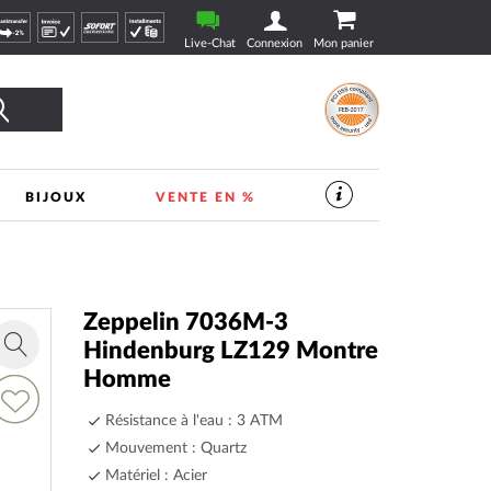
Live-Chat
Connexion
Mon panier
Rechercher
BIJOUX
VENTE EN %
SERVICES
DANS
LE
MAGASIN
DE
VEILLE
|
Zeppelin 7036M-3
TIMESHOP24
Hindenburg LZ129 Montre
Zoom
Homme
in
jouter
Résistance à l'eau : 3 ATM
a
Mouvement : Quartz
ste
’envie
Matériel : Acier