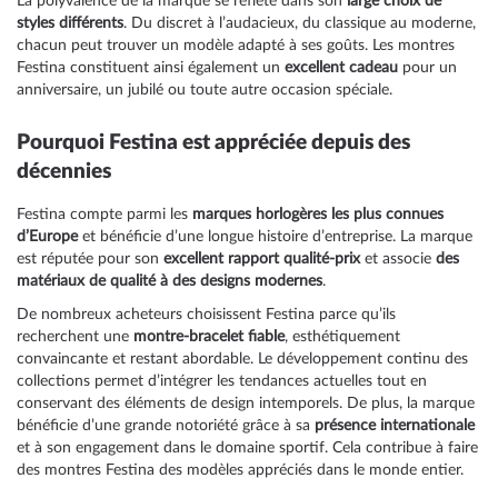
La polyvalence de la marque se reflète dans son
large choix de
styles différents
. Du discret à l’audacieux, du classique au moderne,
chacun peut trouver un modèle adapté à ses goûts. Les montres
Festina constituent ainsi également un
excellent cadeau
pour un
anniversaire, un jubilé ou toute autre occasion spéciale.
Pourquoi Festina est appréciée depuis des
décennies
Festina compte parmi les
marques horlogères les plus connues
d’Europe
et bénéficie d’une longue histoire d’entreprise. La marque
est réputée pour son
excellent rapport qualité-prix
et associe
des
matériaux de qualité à des designs modernes
.
De nombreux acheteurs choisissent Festina parce qu’ils
recherchent une
montre-bracelet fiable
, esthétiquement
convaincante et restant abordable. Le développement continu des
collections permet d’intégrer les tendances actuelles tout en
conservant des éléments de design intemporels. De plus, la marque
bénéficie d’une grande notoriété grâce à sa
présence internationale
et à son engagement dans le domaine sportif. Cela contribue à faire
des montres Festina des modèles appréciés dans le monde entier.