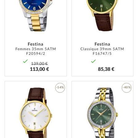
MA
MA
LISTE
LISTE
D’ENVIE
D’ENVI
Festina
Festina
Femmes 35mm 5ATM
Classique 39mm 5ATM
F20594/2
F16747/5
139,00 €
113,00 €
85,38 €
-14%
-40%
AJOUTER
AJOUT
À
À
MA
MA
LISTE
LISTE