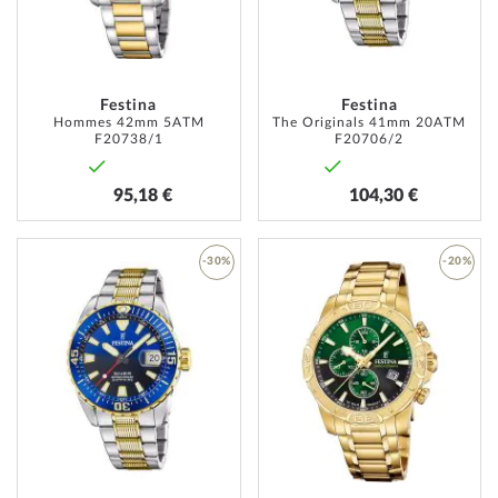
D’ENVIE
D’ENVI
Festina
Festina
Hommes 42mm 5ATM
The Originals 41mm 20ATM
F20738/1
F20706/2
95,18 €
104,30 €
-30%
-20%
AJOUTER
AJOUT
À
À
MA
MA
LISTE
LISTE
D’ENVIE
D’ENVI