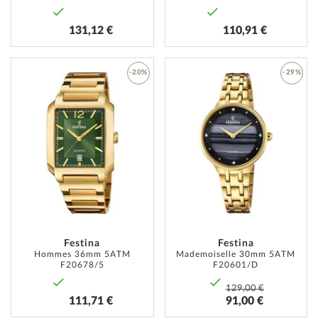
131,12 €
110,91 €
-20%
-29%
AJOUTER
AJOUT
À
À
MA
MA
LISTE
LISTE
D’ENVIE
D’ENVI
Festina
Festina
Hommes 36mm 5ATM
Mademoiselle 30mm 5ATM
F20678/5
F20601/D
129,00 €
111,71 €
91,00 €