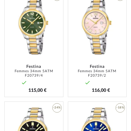
AJOUTER
AJOUT
À
À
MA
MA
LISTE
LISTE
D’ENVIE
D’ENVI
Festina
Festina
Femmes 34mm 5ATM
Femmes 34mm 5ATM
F20739/4
F20739/2
115,00 €
116,00 €
-24%
-18%
AJOUTER
AJOUT
À
À