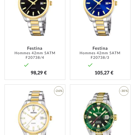
MA
MA
LISTE
LISTE
D’ENVIE
D’ENVI
Festina
Festina
Hommes 42mm 5ATM
Hommes 42mm 5ATM
F20738/4
F20738/3
98,29 €
105,27 €
-26%
-30%
AJOUTER
AJOUT
À
À
MA
MA
LISTE
LISTE