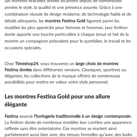
Les montres-bracelets dorées incarnent depuis de nombreuses
actuellement
années le style, la qualité et une présence assurée. Grâce à une
combinaison réussie de design moderne, de technologie fiable et de
la
détails attrayants, les
montres Festina Gold
figurent parmi les
page
modèles les plus appréciés pour femmes et hommes. Leur finition
dorée apporte une touche particulière à chaque tenue et fait de la
montre un compagnon polyvalent pour le quotidien, le travail et les
occasions spéciales.
Chez
Timeshop24
, vous trouverez un
large choix de montres
Festina dorées
dans différentes versions. Classiques, sportives ou
élégantes, les collections de la marque offrent de nombreuses
possibilités pour mettre en valeur votre style personnel.
Les montres Festina Gold pour une allure
élégante
Festina
associe
l’horlogerie traditionnelle à un design contemporain
.
La finition dorée de nombreux modèles leur confère une apparence
raffinée sans être ostentatoire. Ces montres se marient ainsi
parfaitement aussi bien avec des tenues formelles qu’avec des looks