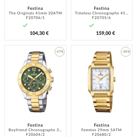
Festina
Festina
The Originals 41mm 20ATM
Timeless Chronographe 45mm 10ATM
F20706/1
F20705/6
104,30 €
159,00 €
-27%
-20%
AJOUTER
AJOUT
À
À
MA
MA
LISTE
LISTE
D’ENVIE
D’ENVI
Festina
Festina
Boyfriend Chronographe 39mm 10ATM
Femmes 29mm 5ATM
F20604/2
F20680/2