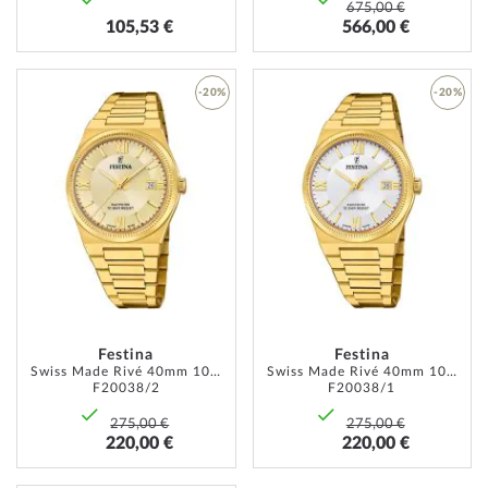
675,00 €
105,53 €
566,00 €
-20%
-20%
AJOUTER
AJOUT
À
À
MA
MA
LISTE
LISTE
D’ENVIE
D’ENVI
Festina
Festina
Swiss Made Rivé 40mm 10ATM
Swiss Made Rivé 40mm 10ATM
F20038/2
F20038/1
275,00 €
275,00 €
220,00 €
220,00 €