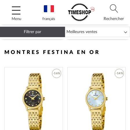
Allez
au
contenu
Rechercher
Menu
français
Filtrer par
MONTRES FESTINA EN OR
-16%
-14%
AJOUTER
AJOUT
À
À
MA
MA
LISTE
LISTE
D’ENVIE
D’ENVI