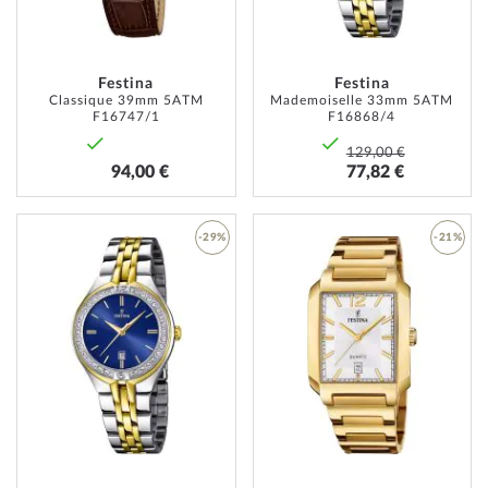
D’ENVIE
D’ENVI
Festina
Festina
Classique 39mm 5ATM
Mademoiselle 33mm 5ATM
F16747/1
F16868/4
129,00 €
94,00 €
77,82 €
-29%
-21%
AJOUTER
AJOUT
À
À
MA
MA
LISTE
LISTE
D’ENVIE
D’ENVI