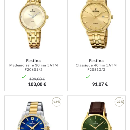
AJOUTER
AJOUT
À
À
MA
MA
LISTE
LISTE
D’ENVIE
D’ENVI
Festina
Festina
Mademoiselle 30mm 5ATM
Classique 40mm 5ATM
F20601/2
F20513/3
129,00 €
103,00 €
91,07 €
-19%
-22%
AJOUTER
AJOUT
À
À