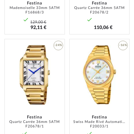
Festina
Festina
Mademoiselle 33mm 5ATM
Quartz Carrée 36mm 5ATM
F16868/3
F20678/2
129,00 €
92,11 €
110,06 €
-24%
-16%
AJOUTER
AJOUT
À
À
MA
MA
LISTE
LISTE
D’ENVIE
D’ENVI
Festina
Festina
Quartz Carrée 36mm 5ATM
Swiss Made Rivé Automatique 35mm 10ATM
F20678/1
F20033/1