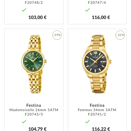
F20748/2
F20747/4
103,00 €
116,00 €
-19%
-22%
AJOUTER
AJOUT
À
À
MA
MA
LISTE
LISTE
D’ENVIE
D’ENVI
Festina
Festina
Mademoiselle 26mm 5ATM
Femmes 34mm 5ATM
F20745/3
F20741/2
104,79 €
116,22 €