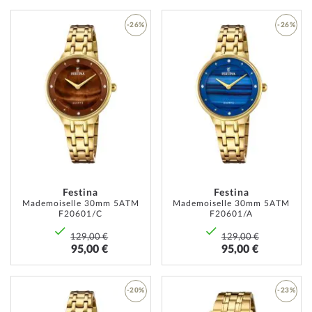
-26%
-26%
AJOUTER
AJOUT
À
À
MA
MA
LISTE
LISTE
D’ENVIE
D’ENVI
Festina
Festina
Mademoiselle 30mm 5ATM
Mademoiselle 30mm 5ATM
F20601/C
F20601/A
129,00 €
129,00 €
95,00 €
95,00 €
-20%
-23%