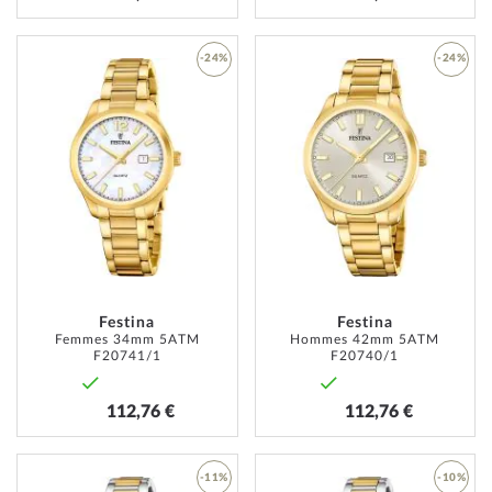
-24%
-24%
AJOUTER
AJOUT
À
À
MA
MA
LISTE
LISTE
D’ENVIE
D’ENVI
Festina
Festina
Femmes 34mm 5ATM
Hommes 42mm 5ATM
F20741/1
F20740/1
112,76 €
112,76 €
-11%
-10%