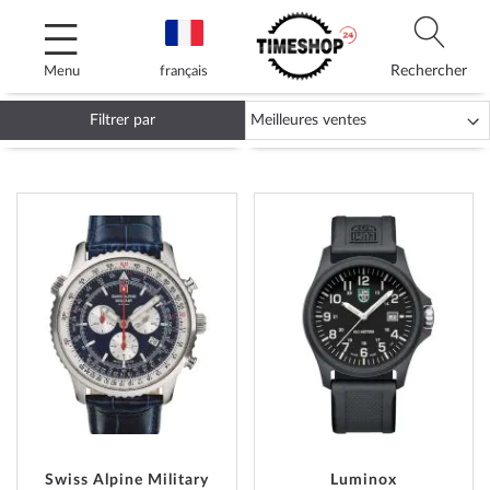
Allez
au
contenu
Rechercher
Menu
français
Filtrer par
MONTRES MILITAIRES
AJOUTER
AJOUT
À
À
MA
MA
LISTE
LISTE
D’ENVIE
D’ENVI
Swiss Alpine Military
Luminox