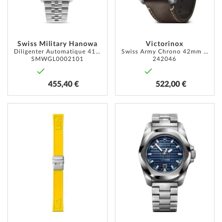
Swiss Military Hanowa
Victorinox
Diligenter Automatique 41mm 10ATM
Swiss Army Chrono 42mm 10ATM
SMWGL0002101
242046
455,40 €
522,00 €
AJOUTER
AJOUT
À
À
MA
MA
LISTE
LISTE
D’ENVIE
D’ENVI