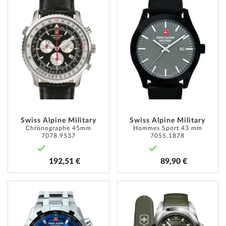
À
À
MA
MA
LISTE
LISTE
D’ENVIE
D’ENVI
Swiss Alpine Military
Swiss Alpine Military
Chronographe 45mm
Hommes Sport 43 mm
7078.9537
7055.1878
192,51 €
89,90 €
AJOUTER
AJOUT
À
À