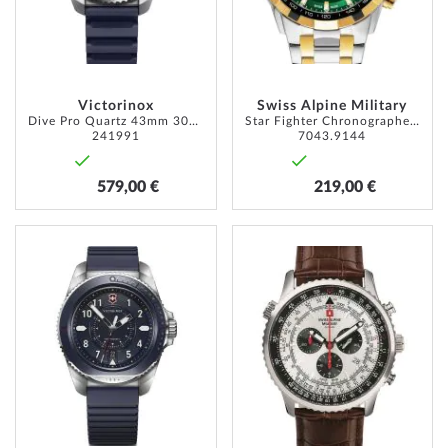
D’ENVIE
D’ENVI
Victorinox
Swiss Alpine Military
Dive Pro Quartz 43mm 30ATM
Star Fighter Chronographe 47mm
241991
7043.9144
579,00 €
219,00 €
AJOUTER
AJOUT
À
À
MA
MA
LISTE
LISTE
D’ENVIE
D’ENVI