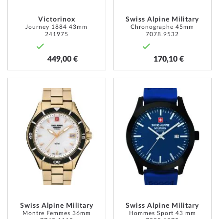
Victorinox
Swiss Alpine Military
Journey 1884 43mm
Chronographe 45mm
241975
7078.9532
449,00 €
170,10 €
AJOUTER
AJOUT
À
À
MA
MA
LISTE
LISTE
D’ENVIE
D’ENVI
Swiss Alpine Military
Swiss Alpine Military
Montre Femmes 36mm
Hommes Sport 43 mm