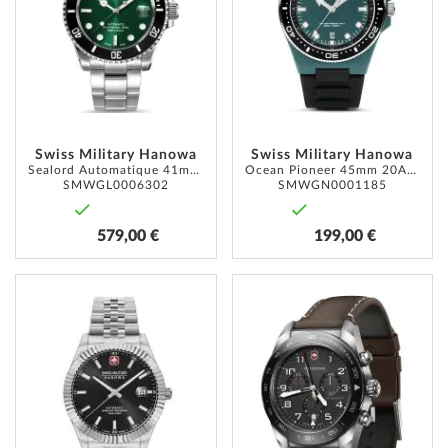
LISTE
LISTE
D’ENVIE
D’ENVI
Swiss Military Hanowa
Swiss Military Hanowa
Sealord Automatique 41mm 20ATM
Ocean Pioneer 45mm 20ATM
SMWGL0006302
SMWGN0001185
579,00 €
199,00 €
AJOUTER
AJOUT
À
À
MA
MA
LISTE
LISTE
D’ENVIE
D’ENVI