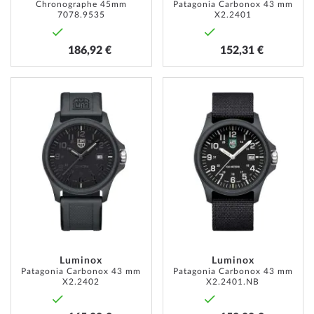
Chronographe 45mm
Patagonia Carbonox 43 mm
7078.9535
X2.2401
186,92 €
152,31 €
AJOUTER
AJOUT
À
À
MA
MA
LISTE
LISTE
D’ENVIE
D’ENVI
Luminox
Luminox
Patagonia Carbonox 43 mm
Patagonia Carbonox 43 mm
X2.2402
X2.2401.NB