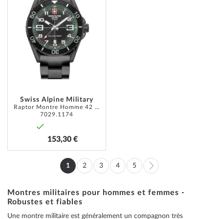
MA
LISTE
D’ENVIE
Swiss Alpine Military
Raptor Montre Homme 42 mm
7029.1174
153,30 €
Page
1
2
3
4
5
Vous
Page
Page
Page
Page
Page
Suivant
lisez
Montres militaires pour hommes et femmes -
Robustes et fiables
actuellement
Une montre militaire est généralement un compagnon très
la