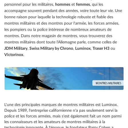
personnel pour les militaires,
hommes
et
femmes
, qui les
page
accompagne souvent pendant des années, voire toute leur vie. Une
bonne raison pour laquelle la technologie robuste et fiable des
montres militaires et des montres pour l'armée, les forces armées,
les pompiers ou la police intéresse de nombreux amateurs de
montres. Dans notre magasin de montres, vous trouverez des
montres militaires dont toute l'Allemagne parle, comme celles de
JDM Military
,
Swiss Military by Chrono
,
Luminox
,
Traser H3
ou
Victorinox
.
L'une des principales marques de montres militaires est Luminox.
Depuis 1989, l'entreprise californienne n'a pas seulement servi la
police et les forces armées, mais s'est également fait un nom parmi
les connaisseurs et les amateurs de montres militaires à la
technologie innovante. À l'époque, le fondateur Barry Cohen a