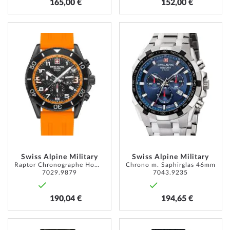
165,00 €
152,00 €
AJOUTER
AJOUT
À
À
MA
MA
LISTE
LISTE
D’ENVIE
D’ENVI
Swiss Alpine Military
Swiss Alpine Military
Raptor Chronographe Hommes 42 mm
Chrono m. Saphirglas 46mm
7029.9879
7043.9235
190,04 €
194,65 €
AJOUTER
AJOUT