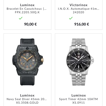
Luminox
Victorinox
Bracelet En Caoutchouc [22 mm] jaune
I.N.O.X. Automatique 41mm 20ATM
FPX.2205.50Q.K
242020
90,00 €
916,00 €
AJOUTER
AJOUT
À
À
MA
MA
LISTE
LISTE
D’ENVIE
D’ENVI
Luminox
Luminox
Navy Seal Diver 45mm 20ATM
Sport Timer 42mm 10ATM
XS.3508.GOLD
XS.0911