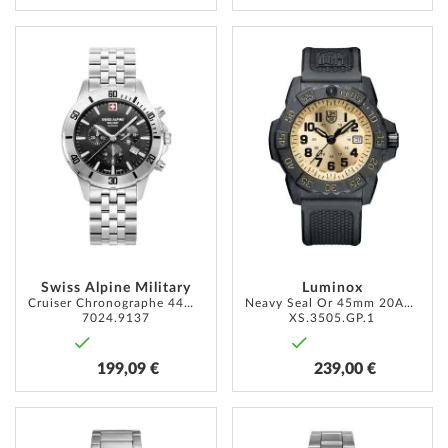
AJOUTER
AJOUT
À
À
MA
MA
LISTE
LISTE
D’ENVIE
D’ENVI
Swiss Alpine Military
Luminox
Cruiser Chronographe 44mm 10ATM
Neavy Seal Or 45mm 20ATM
7024.9137
XS.3505.GP.1
199,09 €
239,00 €
AJOUTER
AJOUT