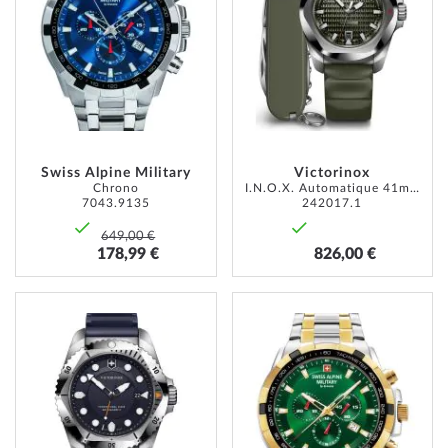
MA
MA
LISTE
LISTE
D’ENVIE
D’ENVI
Swiss Alpine Military
Victorinox
Chrono
I.N.O.X. Automatique 41mm 20ATM
7043.9135
242017.1
649,00 €
178,99 €
826,00 €
AJOUTER
AJOUT
À
À
MA
MA
LISTE
LISTE