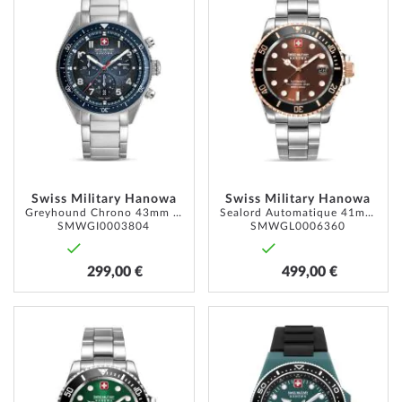
À
À
MA
MA
LISTE
LISTE
D’ENVIE
D’ENVI
Swiss Military Hanowa
Swiss Military Hanowa
Greyhound Chrono 43mm 10ATM
Sealord Automatique 41mm 20ATM
SMWGI0003804
SMWGL0006360
299,00 €
499,00 €
AJOUTER
AJOUT
À
À
MA
MA