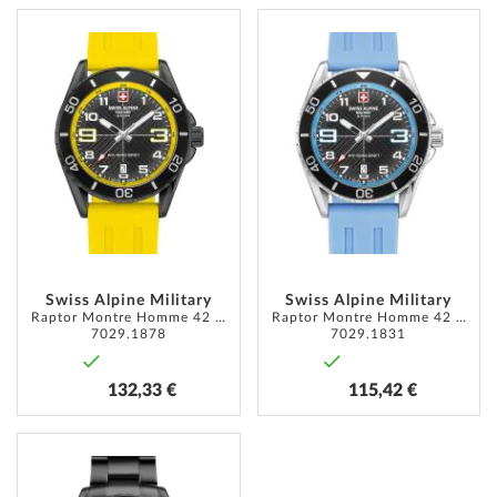
AJOUTER
AJOUT
À
À
MA
MA
LISTE
LISTE
D’ENVIE
D’ENVI
Swiss Alpine Military
Swiss Alpine Military
Raptor Montre Homme 42 mm
Raptor Montre Homme 42 mm
7029.1878
7029.1831
132,33 €
115,42 €
AJOUTER
À