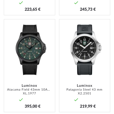
223,65 €
245,73 €
AJOUTER
AJOUT
À
À
MA
MA
LISTE
LISTE
D’ENVIE
D’ENVI
Luminox
Luminox
Atacama Field 43mm 10ATM
Patagonia Steel 43 mm
XL.1977
X2.2501
395,00 €
219,99 €