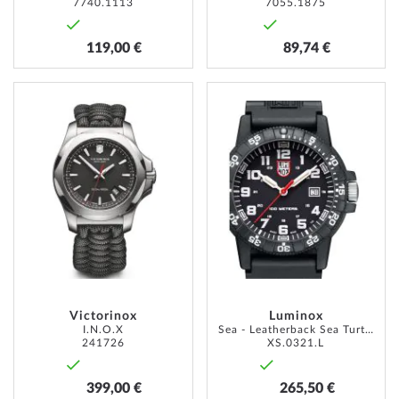
7740.1113
7055.1875
119,00 €
89,74 €
AJOUTER
AJOUT
À
À
MA
MA
LISTE
LISTE
D’ENVIE
D’ENVI
Victorinox
Luminox
I.N.O.X
Sea - Leatherback Sea Turtle Giant
241726
XS.0321.L
399,00 €
265,50 €