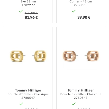
Eve 38mm
Collier - 46 cm
1782277
2780550
189,00 €
81,96 €
39,90 €
AJOUTER
AJOUT
À
À
MA
MA
LISTE
LISTE
D’ENVIE
D’ENVI
Tommy Hilfiger
Tommy Hilfiger
Boucle d'oreille - Classique
Boucle d'oreille - Classique
2780547
2780548