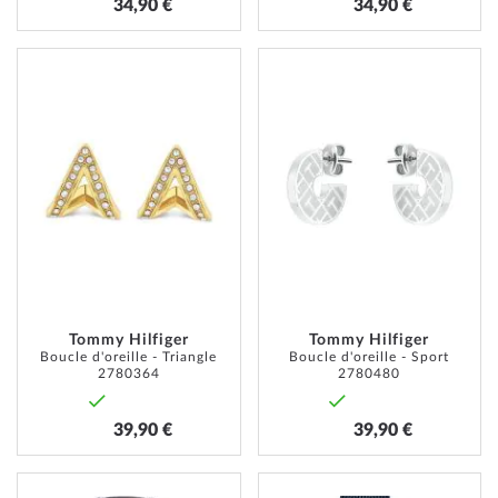
34,90 €
34,90 €
AJOUTER
AJOUT
À
À
MA
MA
LISTE
LISTE
D’ENVIE
D’ENVI
Tommy Hilfiger
Tommy Hilfiger
Boucle d'oreille - Triangle
Boucle d'oreille - Sport
2780364
2780480
39,90 €
39,90 €
AJOUTER
AJOUT