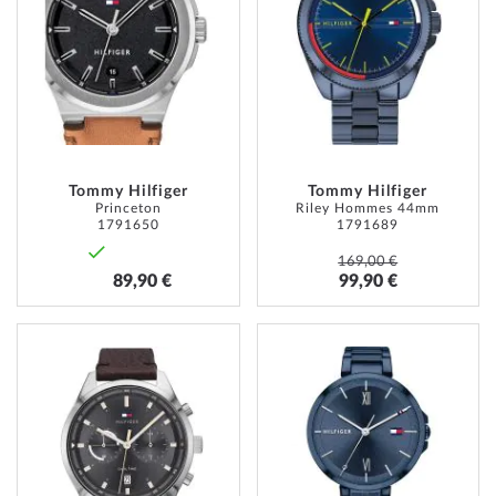
MA
MA
LISTE
LISTE
D’ENVIE
D’ENVI
Tommy Hilfiger
Tommy Hilfiger
Princeton
Riley Hommes 44mm
1791650
1791689
169,00 €
89,90 €
99,90 €
AJOUTER
AJOUT
À
À
MA
MA
LISTE
LISTE