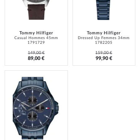
D’ENVIE
D’ENVI
Tommy Hilfiger
Tommy Hilfiger
Casual Hommes 45mm
Dressed Up Femmes 34mm
1791729
1782205
149,00 €
159,00 €
89,00 €
99,90 €
AJOUTER
À
MA
LISTE
D’ENVIE