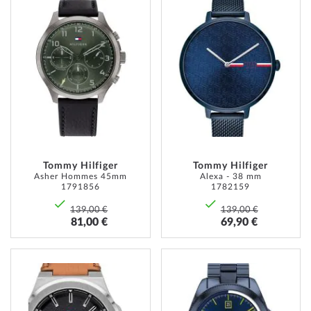
À
À
MA
MA
LISTE
LISTE
D’ENVIE
D’ENVI
Tommy Hilfiger
Tommy Hilfiger
Asher Hommes 45mm
Alexa - 38 mm
1791856
1782159
139,00 €
139,00 €
81,00 €
69,90 €
AJOUTER
AJOUT
À
À