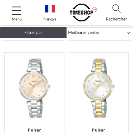
Allez
au
contenu
Rechercher
Menu
français
Filtrer par
MONTRES PULSAR
AJOUTER
AJOUT
À
À
MA
MA
LISTE
LISTE
D’ENVIE
D’ENVI
Pulsar
Pulsar