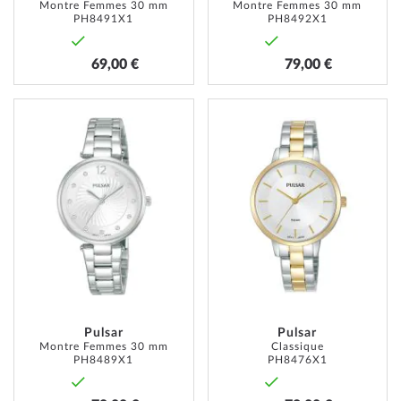
Montre Femmes 30 mm
Montre Femmes 30 mm
PH8491X1
PH8492X1
69,00 €
79,00 €
AJOUTER
AJOUT
À
À
MA
MA
LISTE
LISTE
D’ENVIE
D’ENVI
Pulsar
Pulsar
Montre Femmes 30 mm
Classique
PH8489X1
PH8476X1