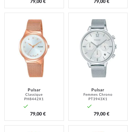
79,00 €
79,00 €
AJOUTER
AJOUT
À
À
MA
MA
LISTE
LISTE
D’ENVIE
D’ENVI
Pulsar
Pulsar
Classique
Femmes Chrono
PH8442X1
PT3943X1
79,00 €
79,00 €
AJOUTER
AJOUT