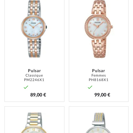
À
À
MA
MA
LISTE
LISTE
D’ENVIE
D’ENVI
Pulsar
Pulsar
Classique
Femmes
PM2246X1
PH8168X1
89,00 €
99,00 €
AJOUTER
AJOUT
À
À