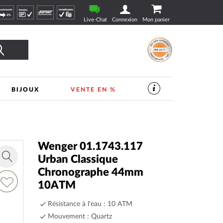
Live-Chat
Connexion
Mon panier
Rechercher
BIJOUX
VENTE EN %
SERVICES
DANS
LE
MAGASIN
DE
VEILLE
|
Wenger 01.1743.117
TIMESHOP24
Urban Classique
Zoom
Chronographe 44mm
in
jouter
10ATM
a
Résistance à l'eau : 10 ATM
ste
’envie
Mouvement : Quartz