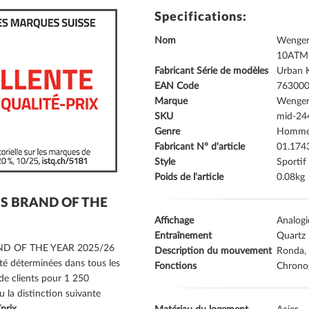
Specifications:
Nom
Wenger
10ATM
Fabricant Série de modèles
Urban K
EAN Code
76300
Marque
Wenge
SKU
mid-24
Genre
Homm
Fabricant N° d'article
01.174
Style
Sportif
Poids de l'article
0.08
SS BRAND OF THE
Affichage
Analog
Entraînement
Quartz
RAND OF THE YEAR 2025/26
Description du mouvement
Ronda,
té déterminées dans tous les
Fonctions
Chrono
de clients pour 1 250
la distinction suivante