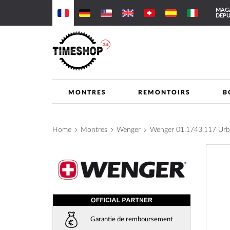
Allez
MAGA
au
DEPU
contenu
MONTRES
REMONTOIRS
B
Home
Montres
Wenger
Wenger 01.1743.117 Ur
Skip
to
the
end
of
the
images
Garantie de remboursement
gallery