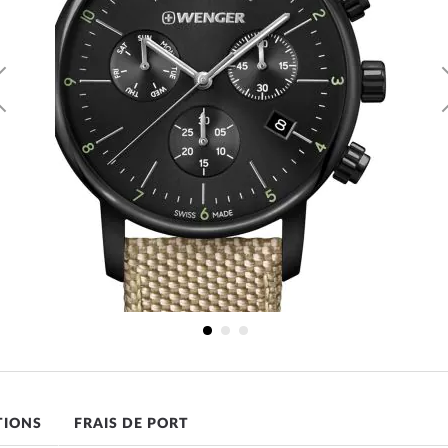
ng
TIONS
FRAIS DE PORT