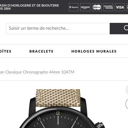
SIN D\'HORLOGERIE ET DE BIJOUTERIE
IS 2004
Rechercher
OÎTES
BRACELETS
HORLOGES MURALES
ban Classique Chronographe 44mm 10ATM
A
à
m
li
d