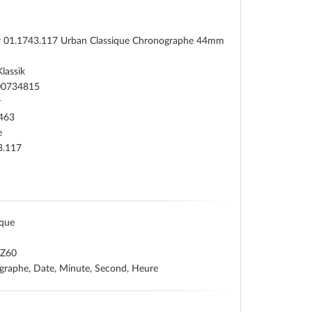
 01.1743.117 Urban Classique Chronographe 44mm
lassik
00734815
r
463
e
3.117
ique
 Z60
graphe, Date, Minute, Second, Heure