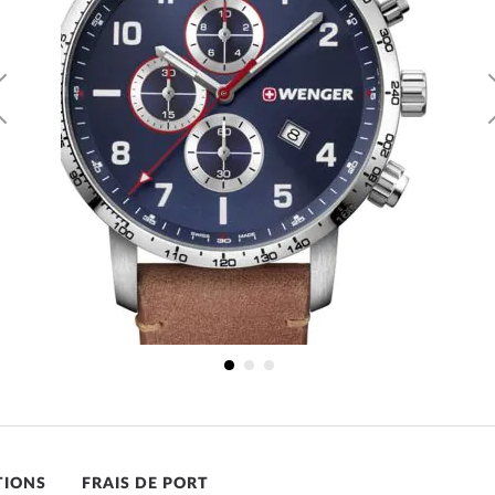
ng
TIONS
FRAIS DE PORT