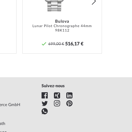
., Boîte, Doc. de garantie, Emballage
Bulova
 de garantie du fabricant ! Vous trouverez la
Lunar Pilot Chronographe 44mm
98K112
tion exacte de la garantie et l'adresse du garant dans
mentation du produit lors de la livraison de la
516,17 €
699,00 €
ndise.
 de produits »
Suivez-nous
erce GmbH
ath