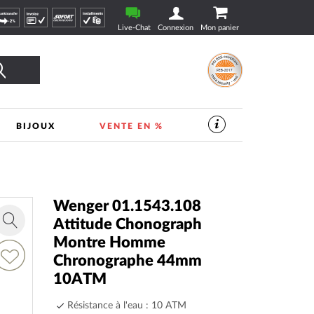
Live-Chat
Connexion
Mon panier
Rechercher
BIJOUX
VENTE EN %
SERVICES
DANS
LE
MAGASIN
DE
VEILLE
|
Wenger 01.1543.108
TIMESHOP24
Attitude Chonograph
Zoom
Montre Homme
in
jouter
Chronographe 44mm
a
10ATM
ste
’envie
Résistance à l'eau : 10 ATM