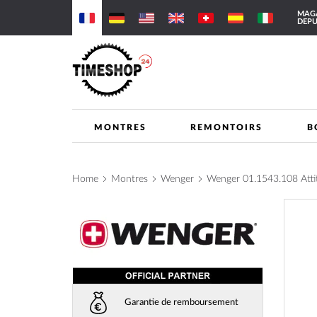
Allez
MAGA
au
DEPU
contenu
MONTRES
REMONTOIRS
B
Home
Montres
Wenger
Wenger 01.1543.108 At
Skip
to
the
end
of
the
images
Garantie de remboursement
gallery