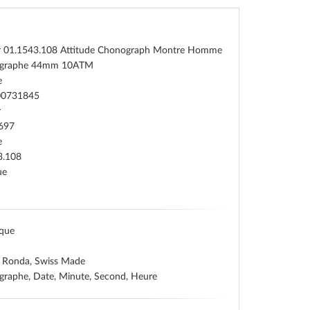
 01.1543.108 Attitude Chonograph Montre Homme
ographe 44mm 10ATM
e
00731845
r
697
e
3.108
ue
ique
 Ronda, Swiss Made
graphe, Date, Minute, Second, Heure