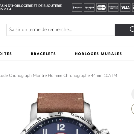
SIN D\'HORLOGERIE ET DE BIJOUTERIE
IS 2004
Rechercher
OÎTES
BRACELETS
HORLOGES MURALES
titude Chonograph Montre Homme Chronographe 44mm 10ATM
A
à
m
li
d