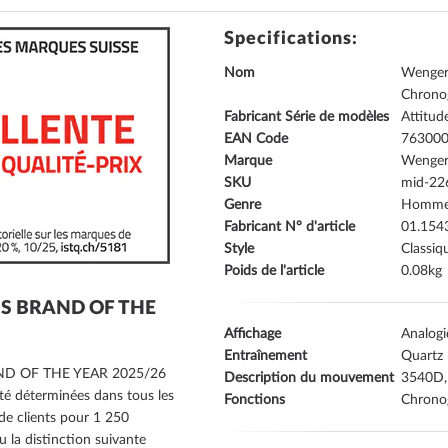
Specifications:
Nom
Wenger
Chron
Fabricant Série de modèles
Attitud
EAN Code
76300
Marque
Wenge
SKU
mid-22
Genre
Homm
Fabricant N° d'article
01.154
Style
Classiq
Poids de l'article
0.08
SS BRAND OF THE
Affichage
Analog
Entraînement
Quartz
RAND OF THE YEAR 2025/26
Description du mouvement
3540D,
té déterminées dans tous les
Fonctions
Chrono
de clients pour 1 250
la distinction suivante