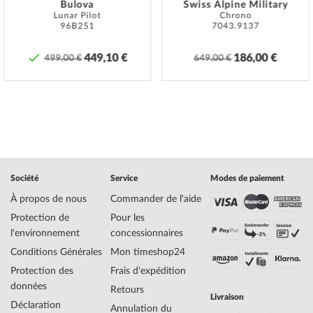
en conséquence. Dans le cas de montres avec poussoirs vissés
Bulova
Swiss Alpine Military
Lunar Pilot
Chrono
et/ou couronnes vissées, il faut veiller à ce que ceux-ci soient vissés
96B251
7043.9137
à la main afin que la montre puisse être parfaitement étanche.
449,10 €
186,00 €
Specifications:
499,00 €
649,00 €
Nom
Swiss Alpine Military 7740.1132 Montre
Femme 36mm 10ATM
Fabricant Série de
Montre Femmes 36mm
modèles
EAN Code
7611751173399
Marque
Swiss Alpine Military
SKU
mid-29525
Société
Service
Modes de paiement
Genre
Femme
À propos de nous
Commander de l'aide
Fabricant N° d'article
7740.1132
Protection de
Pour les
Style
Classique, Féminin
l'environnement
concessionnaires
Poids de l'article
0.11
Conditions Générales
Mon timeshop24
Protection des
Frais d'expédition
Affichage
Analogique
données
Retours
Entraînement
Quartz
Livraison
Déclaration
Fonctions
Date, Minute, Second, Heure
Annulation du