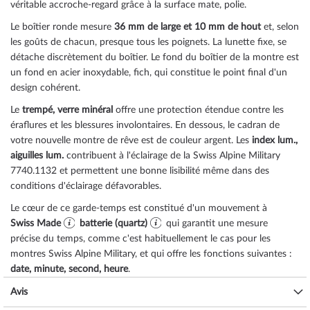
véritable accroche-regard grâce à la surface
mate, polie
.
Le boîtier
ronde
mesure
36 mm de large
et 10 mm de hout
et, selon
les goûts de chacun, presque tous les poignets. La lunette
fixe
, se
détache discrètement du boîtier. Le fond du boîtier de la montre est
un
fond en acier inoxydable, fich
, qui constitue le point final d'un
design cohérent.
Le
trempé, verre minéral
offre une protection étendue contre les
éraflures et les blessures involontaires. En dessous, le cadran de
votre nouvelle montre de rêve est de couleur
argent
. Les
index lum.,
aiguilles lum.
contribuent à l'éclairage de la Swiss Alpine Military
7740.1132 et permettent une bonne lisibilité même dans des
conditions d'éclairage défavorables.
Le cœur de ce garde-temps est constitué d'un mouvement à
Swiss Made
batterie (quartz)
qui garantit une mesure
précise du temps, comme c'est habituellement le cas pour les
montres Swiss Alpine Military, et qui offre les fonctions suivantes :
date, minute, second, heure
.
L'étanchéité à l'eau de
10 ATM (pression d'essai)
garantit une bonne
Avis
aptitude à l'utilisation quotidienne, comme vous pouvez le