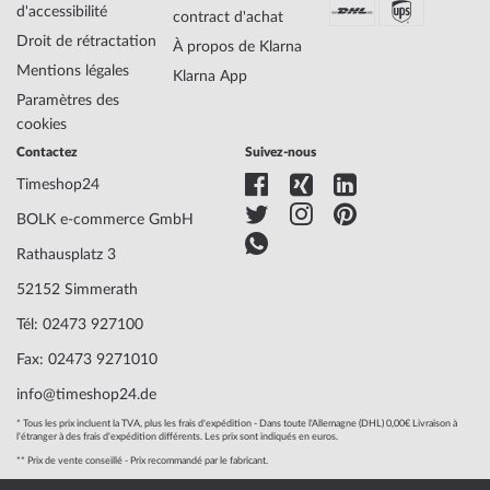
d'accessibilité
contract d'achat
Droit de rétractation
À propos de Klarna
Matériau du
Acier
Mentions légales
Klarna App
logement
Paramètres des
Largeur du logement
36
cookies
Épaisseur du
10
Contactez
Suivez-nous
logement
Forme du boîtier
Ronde
Timeshop24
Étanchéité
10
BOLK e-commerce GmbH
Couleur du logement
Argenté
Surface
Mate, Polie
Rathausplatz 3
Verre
trempé, Verre minéral
52152 Simmerath
Bezel
Fixe
Tél: 02473 927100
Dossier
fond en acier inoxydable, fich
Couleur du cadran
Argent
Fax: 02473 9271010
Illumination
index lum., Aiguilles lum.
info@timeshop24.de
* Tous les prix incluent la TVA, plus les frais d'expédition - Dans toute l'Allemagne (DHL) 0,00€ Livraison à
l'étranger à des frais d'expédition différents. Les prix sont indiqués en euros.
Matériau des
Acier
** Prix de vente conseillé - Prix recommandé par le fabricant.
bracelets