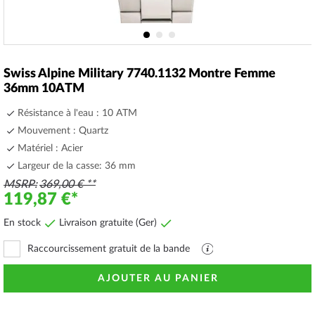
Skip
to
Swiss Alpine Military 7740.1132 Montre Femme
the
36mm 10ATM
beginning
of
Résistance à l'eau : 10 ATM
the
Mouvement : Quartz
images
Matériel : Acier
gallery
Largeur de la casse: 36 mm
MSRP
369,00 €
119,87 €
En stock
Livraison gratuite (Ger)
Raccourcissement gratuit de la bande
Fichier
PDF
avec
AJOUTER AU PANIER
explications