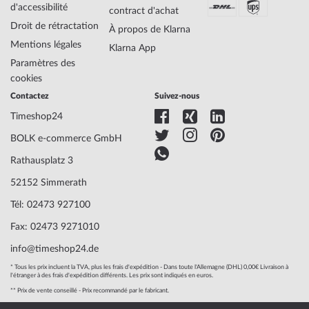
d'accessibilité
Fonctions
Date, Minute, Second, Heure
contract d'achat
Droit de rétractation
À propos de Klarna
Mentions légales
Klarna App
Matériau du
Acier
Paramètres des
logement
cookies
Largeur du logement
42
Contactez
Suivez-nous
Épaisseur du
11
logement
Timeshop24
Forme du boîtier
Ronde
BOLK e-commerce GmbH
Étanchéité
10
Couleur du logement
Doré, Argenté
Rathausplatz 3
Surface
Polie
52152 Simmerath
Couronne
vissée
Tél: 02473 927100
Verre
trempé, Verre minéral
Bezel
côté gauche, Rotatif
Fax: 02473 9271010
Dossier
fond en acier inoxydable, fich
info@timeshop24.de
Couleur du cadran
Bleu
Illumination
index lum., Aiguilles lum.
* Tous les prix incluent la TVA, plus les frais d'expédition - Dans toute l'Allemagne (DHL) 0,00€ Livraison à
l'étranger à des frais d'expédition différents. Les prix sont indiqués en euros.
** Prix de vente conseillé - Prix recommandé par le fabricant.