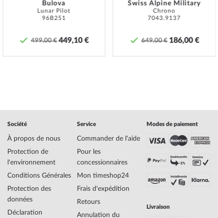
et/ou couronnes vissées, il faut veiller à ce que ceux-ci soient vissés
Bulova
Swiss Alpine Military
Lunar Pilot
Chrono
à la main afin que la montre puisse être parfaitement étanche.
96B251
7043.9137
Specifications:
449,10 €
186,00 €
499,00 €
649,00 €
Nom
Swiss Alpine Military 7053.1145 Montre de
plongée 42mm 10ATM
Fabricant Série de
Diver 42mm
modèles
EAN Code
7611751173306
Marque
Swiss Alpine Military
SKU
mid-28861
Genre
Homme
Société
Service
Modes de paiement
Fabricant N° d'article
7053.1145
À propos de nous
Commander de l'aide
Style
Sportif
Protection de
Pour les
Poids de l'article
0.15
l'environnement
concessionnaires
Conditions Générales
Mon timeshop24
Affichage
Analogique
Protection des
Frais d'expédition
Entraînement
Quartz
données
Retours
Description du
515H, Ronda, Swiss Made
Livraison
Déclaration
mouvement
Annulation du