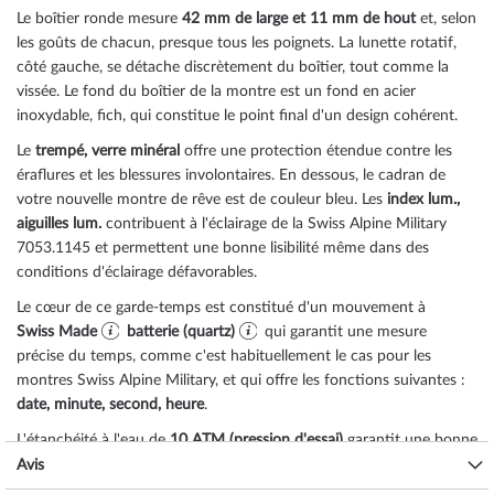
Le boîtier
ronde
mesure
42 mm de large
et 11 mm de hout
et, selon
les goûts de chacun, presque tous les poignets. La lunette
rotatif,
côté gauche
, se détache discrètement du boîtier, tout comme la
vissée
. Le fond du boîtier de la montre est un
fond en acier
inoxydable, fich
, qui constitue le point final d'un design cohérent.
Le
trempé, verre minéral
offre une protection étendue contre les
éraflures et les blessures involontaires. En dessous, le cadran de
votre nouvelle montre de rêve est de couleur
bleu
. Les
index lum.,
aiguilles lum.
contribuent à l'éclairage de la Swiss Alpine Military
7053.1145 et permettent une bonne lisibilité même dans des
conditions d'éclairage défavorables.
Le cœur de ce garde-temps est constitué d'un mouvement à
Swiss Made
batterie (quartz)
qui garantit une mesure
précise du temps, comme c'est habituellement le cas pour les
montres Swiss Alpine Military, et qui offre les fonctions suivantes :
date, minute, second, heure
.
L'étanchéité à l'eau de
10 ATM (pression d'essai)
garantit une bonne
aptitude à l'utilisation quotidienne, comme vous pouvez le
Avis
constater dans la liste ci-dessous :