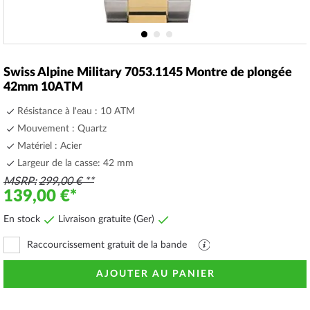
Skip
to
Swiss Alpine Military 7053.1145 Montre de plongée
the
42mm 10ATM
beginning
of
Résistance à l'eau : 10 ATM
the
Mouvement : Quartz
images
Matériel : Acier
gallery
Largeur de la casse: 42 mm
MSRP
299,00 €
139,00 €
En stock
Livraison gratuite (Ger)
Raccourcissement gratuit de la bande
Fichier
PDF
avec
AJOUTER AU PANIER
explications