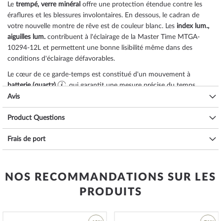
Le
trempé, verre minéral
offre une protection étendue contre les
éraflures et les blessures involontaires. En dessous, le cadran de
votre nouvelle montre de rêve est de couleur
blanc
. Les
index lum.,
aiguilles lum.
contribuent à l'éclairage de la Master Time MTGA-
10294-12L et permettent une bonne lisibilité même dans des
conditions d'éclairage défavorables.
Le cœur de ce garde-temps est constitué d'un mouvement à
batterie (quartz)
qui garantit une mesure précise du temps,
comme c'est habituellement le cas pour les montres Master Time,
Avis
et qui offre les fonctions suivantes :
date, calendrier perpétuel,
horloge radiocommandée, minute, second, heure
Product Questions
.
L'étanchéité à l'eau de
3 ATM (pression d'essai)
garantit une bonne
Frais de port
aptitude à l'utilisation quotidienne, comme vous pouvez le
constater dans la liste ci-dessous :
3 ATM : les éclaboussures d'eau pendant le lavage des mains sont
NOS RECOMMANDATIONS SUR LES
acceptables.
PRODUITS
5 ATM : prendre une douche et prendre un bain est possible avec
cette montre. Ne nagez pas et ne plongez pas.
10 ATM : la montre peut gérer une visite à la piscine, mais pas la
plongée.