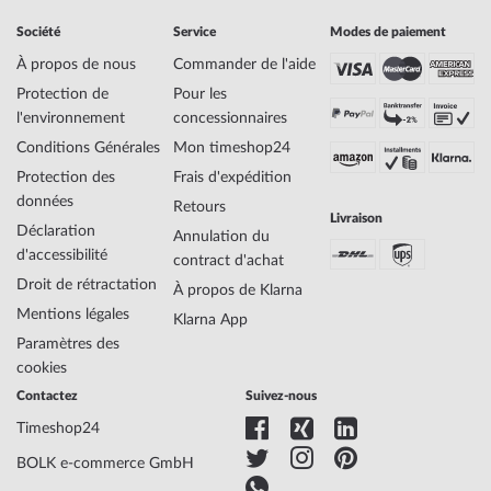
Fabricant Série de
Radio Basic Series
Société
Service
Modes de paiement
modèles
EAN Code
4260091353867
À propos de nous
Commander de l'aide
Marque
Master Time
Protection de
Pour les
SKU
mid-25153
l'environnement
concessionnaires
Genre
Homme
Conditions Générales
Mon timeshop24
Fabricant N° d'article
MTGA-10294-12L
Protection des
Frais d'expédition
Style
Classique
données
Poids de l'article
0.05
Retours
Livraison
Déclaration
Annulation du
d'accessibilité
contract d'achat
Affichage
Analogique et digital
Droit de rétractation
À propos de Klarna
Entraînement
Quartz
Mentions légales
Description du
W361, réception du signal DCF 77
Klarna App
mouvement
(Mainflingen, DE)
Paramètres des
Fonctions
Date, Calendrier perpétuel, Horloge
cookies
radiocommandée, Minute, Second, Heure
Contactez
Suivez-nous
Timeshop24
Matériau du
Acier
BOLK e-commerce GmbH
logement