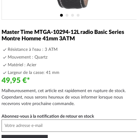
Skip
to
Master Time MTGA-10294-12L radio Basic Series
the
Montre Homme 41mm 3ATM
beginning
of
Résistance à l'eau : 3 ATM
the
Mouvement : Quartz
images
Matériel : Acier
gallery
Largeur de la casse: 41 mm
49,95 €
Malheureusement, cet article est rapidement en rupture de stock.
Cependant, nous serons heureux de vous informer lorsque nous
recevrons votre prochaine commande.
Abonnez-vous à la notification de retour en stock