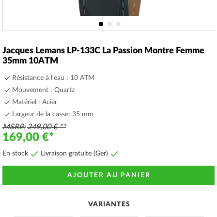
Skip
to
Jacques Lemans LP-133C La Passion Montre Femme
the
35mm 10ATM
beginning
of
Résistance à l'eau : 10 ATM
the
Mouvement : Quartz
images
Matériel : Acier
gallery
Largeur de la casse: 35 mm
MSRP
249,00 €
169,00 €
En stock
Livraison gratuite (Ger)
AJOUTER AU PANIER
VARIANTES