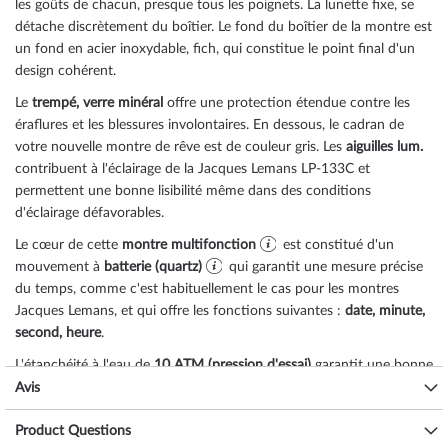
les goûts de chacun, presque tous les poignets. La lunette
fixe
, se
détache discrètement du boîtier. Le fond du boîtier de la montre est
un
fond en acier inoxydable, fich
, qui constitue le point final d'un
design cohérent.
Le
trempé, verre minéral
offre une protection étendue contre les
éraflures et les blessures involontaires. En dessous, le cadran de
votre nouvelle montre de rêve est de couleur
gris
. Les
aiguilles lum.
contribuent à l'éclairage de la Jacques Lemans LP-133C et
permettent une bonne lisibilité même dans des conditions
d'éclairage défavorables.
Le cœur de cette
montre multifonction
est constitué d'un
mouvement à
batterie (quartz)
qui garantit une mesure précise
du temps, comme c'est habituellement le cas pour les montres
Jacques Lemans, et qui offre les fonctions suivantes :
date, minute,
second, heure
.
L'étanchéité à l'eau de
10 ATM (pression d'essai)
garantit une bonne
aptitude à l'utilisation quotidienne, comme vous pouvez le
Avis
constater dans la liste ci-dessous :
Product Questions
3 ATM : les éclaboussures d'eau pendant le lavage des mains sont