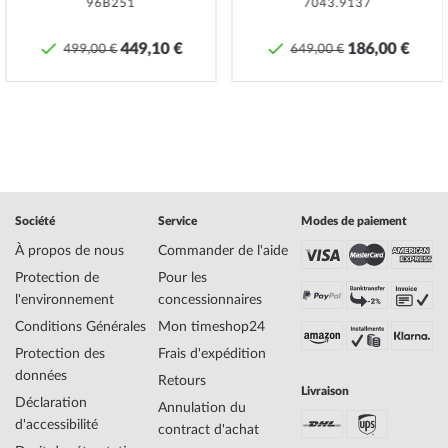
96B251
7043.9137
à la main afin que la montre puisse être parfaitement étanche.
449,10 €
186,00 €
Specifications:
499,00 €
649,00 €
Nom
Jacques Lemans LP-133C La Passion Montre
Femme 35mm 10ATM
Fabricant Série de
La Passion
modèles
EAN Code
4040662135258
Marque
Jacques Lemans
SKU
mid-27454
Société
Service
Modes de paiement
Genre
Femme
À propos de nous
Commander de l'aide
Fabricant N° d'article
LP-133C
Protection de
Pour les
Style
Classique, Féminin
l'environnement
concessionnaires
Poids de l'article
0.04
Conditions Générales
Mon timeshop24
Protection des
Frais d'expédition
Affichage
Analogique
données
Retours
Entraînement
Quartz
Livraison
Déclaration
Fonctions
Date, Minute, Second, Heure
Annulation du
d'accessibilité
contract d'achat