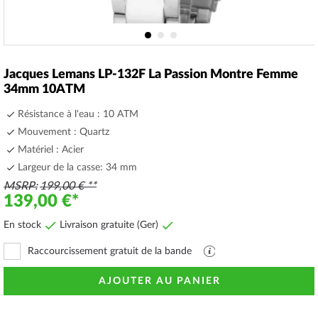
Skip
to
Jacques Lemans LP-132F La Passion Montre Femme
the
34mm 10ATM
beginning
of
Résistance à l'eau : 10 ATM
the
Mouvement : Quartz
images
Matériel : Acier
gallery
Largeur de la casse: 34 mm
MSRP
199,00 €
139,00 €
En stock
Livraison gratuite (Ger)
Raccourcissement gratuit de la bande
Fichier
PDF
avec
AJOUTER AU PANIER
explications