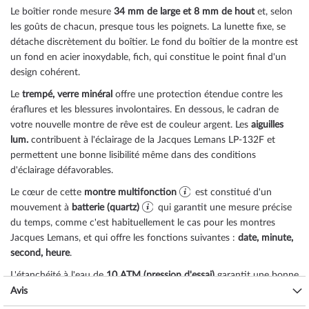
Le boîtier
ronde
mesure
34 mm de large
et 8 mm de hout
et, selon
les goûts de chacun, presque tous les poignets. La lunette
fixe
, se
détache discrètement du boîtier. Le fond du boîtier de la montre est
un
fond en acier inoxydable, fich
, qui constitue le point final d'un
design cohérent.
Le
trempé, verre minéral
offre une protection étendue contre les
éraflures et les blessures involontaires. En dessous, le cadran de
votre nouvelle montre de rêve est de couleur
argent
. Les
aiguilles
lum.
contribuent à l'éclairage de la Jacques Lemans LP-132F et
permettent une bonne lisibilité même dans des conditions
d'éclairage défavorables.
Le cœur de cette
montre multifonction
est constitué d'un
mouvement à
batterie (quartz)
qui garantit une mesure précise
du temps, comme c'est habituellement le cas pour les montres
Jacques Lemans, et qui offre les fonctions suivantes :
date, minute,
second, heure
.
L'étanchéité à l'eau de
10 ATM (pression d'essai)
garantit une bonne
aptitude à l'utilisation quotidienne, comme vous pouvez le
Avis
constater dans la liste ci-dessous :