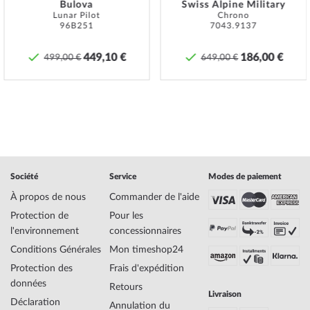
en conséquence. Dans le cas de montres avec poussoirs vissés
Bulova
Swiss Alpine Military
Lunar Pilot
Chrono
et/ou couronnes vissées, il faut veiller à ce que ceux-ci soient vissés
96B251
7043.9137
à la main afin que la montre puisse être parfaitement étanche.
449,10 €
186,00 €
Specifications:
499,00 €
649,00 €
Nom
Jacques Lemans LP-132F La Passion Montre
Femme 34mm 10ATM
Fabricant Série de
La Passion
modèles
EAN Code
4040662135197
Marque
Jacques Lemans
SKU
mid-27447
Société
Service
Modes de paiement
Genre
Femme
À propos de nous
Commander de l'aide
Fabricant N° d'article
LP-132F
Protection de
Pour les
Style
Classique, Féminin
l'environnement
concessionnaires
Poids de l'article
0.10
Conditions Générales
Mon timeshop24
Protection des
Frais d'expédition
Affichage
Analogique
données
Retours
Entraînement
Quartz
Livraison
Déclaration
Fonctions
Date, Minute, Second, Heure
Annulation du