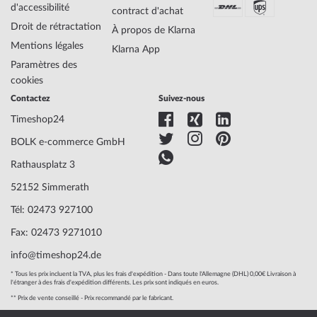
d'accessibilité
contract d'achat
Droit de rétractation
À propos de Klarna
Matériau du
Acier
Mentions légales
Klarna App
logement
Paramètres des
Largeur du logement
34
cookies
Épaisseur du
8
Contactez
Suivez-nous
logement
Forme du boîtier
Ronde
Timeshop24
Étanchéité
10
BOLK e-commerce GmbH
Couleur du logement
Argenté
Surface
Mate, Polie
Rathausplatz 3
Verre
trempé, Verre minéral
52152 Simmerath
Bezel
Fixe
Tél: 02473 927100
Dossier
fond en acier inoxydable, fich
Couleur du cadran
Argent
Fax: 02473 9271010
Illumination
Aiguilles lum.
info@timeshop24.de
* Tous les prix incluent la TVA, plus les frais d'expédition - Dans toute l'Allemagne (DHL) 0,00€ Livraison à
l'étranger à des frais d'expédition différents. Les prix sont indiqués en euros.
Matériau des
Acier
** Prix de vente conseillé - Prix recommandé par le fabricant.
bracelets