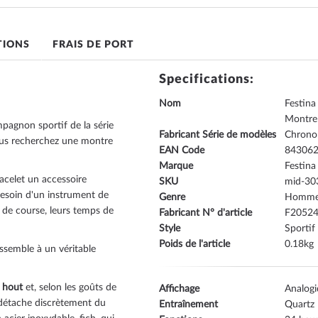
TIONS
FRAIS DE PORT
Specifications:
Nom
Festina
Montr
agnon sportif de la série
Fabricant Série de modèles
Chrono
ous recherchez une montre
EAN Code
84306
Marque
Festina
acelet un accessoire
SKU
mid-30
besoin d'un instrument de
Genre
Homm
 de course, leurs temps de
Fabricant N° d'article
F20524
Style
Sportif
Poids de l'article
0.18
essemble à un véritable
 hout
et, selon les goûts de
Affichage
Analog
 détache discrètement du
Entraînement
Quartz