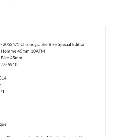
 F20524/1 Chronographe Bike Special Edition
e Homme 45mm 10ATM
 Bike 45mm
22755910
314
e
/1
ique