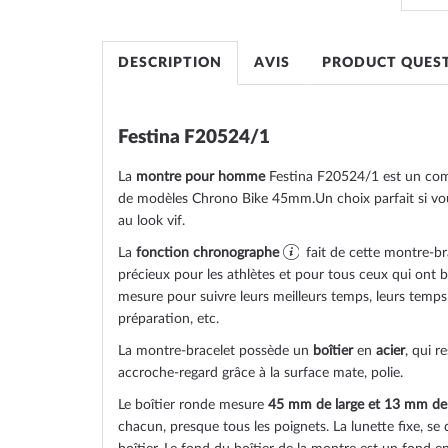
the
images
gallery
DESCRIPTION
AVIS
PRODUCT QUES
Festina F20524/1
La
montre pour homme
Festina F20524/1 est un comp
de modèles Chrono Bike 45mm.Un choix parfait si v
au look vif.
La
fonction chronographe
fait de cette montre-br
précieux pour les athlètes et pour tous ceux qui ont 
mesure pour suivre leurs meilleurs temps, leurs temps
préparation, etc.
La montre-bracelet possède un
boîtier
en
acier
, qui r
accroche-regard grâce à la surface
mate, polie
.
Le boîtier
ronde
mesure
45 mm de large
et 13 mm de
chacun, presque tous les poignets. La lunette
fixe
, se