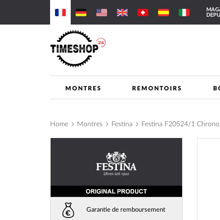
Allez
MAGA
au
DEPU
contenu
MONTRES
REMONTOIRS
B
Home
Montres
Festina
Festina F20524/1 Chron
Skip
to
the
end
of
the
images
Garantie de remboursement
gallery