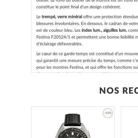
boîtier. Le fond du boîtier de la montre est un
fond en
constitue le point final d'un design cohérent.
Le
trempé, verre minéral
offre une protection étendue 
blessures involontaires. En dessous, le cadran de vot
est de couleur
bleu
. Les
index lum., aiguilles lum.
contri
Festina F20524/1 et permettent une bonne lisibilité
d'éclairage défavorables.
Le cœur de ce garde-temps est constitué d'un mouv
qui garantit une mesure précise du temps, comme c'es
pour les montres Festina, et qui offre les fonctions su
chronographe, date, minute, second, heure
.
L'étanchéité à l'eau de
10 ATM (pression d'essai)
garan
NOS RE
l'utilisation quotidienne, comme vous pouvez le constat
dessous :
3 ATM : les éclaboussures d'eau pendant le lavage
-53%
-10%
5 ATM : prendre une douche et prendre un bain es
montre. Ne nagez pas et ne plongez pas.
10 ATM : la montre peut gérer une visite à la pisci
Ajouter
Ajouter
20 ATM et plus : à partir de 20 ATM, la montre 