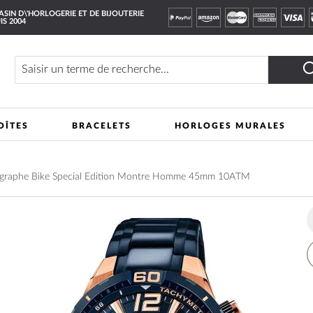
SIN D\'HORLOGERIE ET DE BIJOUTERIE
IS 2004
Rechercher
OÎTES
BRACELETS
HORLOGES MURALES
ographe Bike Special Edition Montre Homme 45mm 10ATM
A
à
m
li
d