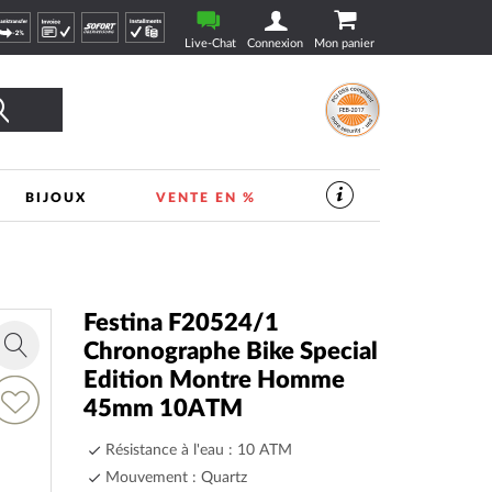
Live-Chat
Connexion
Mon panier
Rechercher
BIJOUX
VENTE EN %
SERVICES
DANS
LE
MAGASIN
DE
VEILLE
|
Festina F20524/1
TIMESHOP24
Chronographe Bike Special
Zoom
Edition Montre Homme
in
jouter
45mm 10ATM
a
Résistance à l'eau : 10 ATM
ste
’envie
Mouvement : Quartz