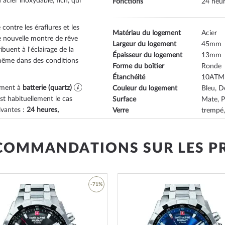
 acier inoxydable, fich
, qui
Fonctions
24 heur
contre les éraflures et les
Matériau du logement
Acier
re nouvelle montre de rêve
Largeur du logement
45
buent à l'éclairage de la
Épaisseur du logement
13
 même dans des conditions
Forme du boîtier
Ronde
Étanchéité
10
ement à
batterie (quartz)
Couleur du logement
Bleu, D
t habituellement le cas
Surface
Mate, P
ivantes :
24 heures,
Verre
trempé,
Bezel
Fixe
Dossier
fond en
tit une bonne aptitude à
Couleur du cadran
Bleu
COMMANDATIONS SUR LES P
er dans la liste ci-
Illumination
index lu
 des mains sont acceptables.
-71%
Matériau des bracelets
Acier
t possible avec cette
Armband Style
Bracele
Couleur du bracelet
Bleu
ne, mais pas la plongée.
Ajouter
Fermoir
Boucle 
est considérée comme