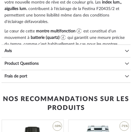
votre nouvelle montre de rêve est de couleur
gris
. Les
index lum.,
aiguilles lum.
contribuent à l'éclairage de la Festina F20435/2 et
permettent une bonne lisibilité même dans des conditions
d'éclairage défavorables.
Le cœur de cette
montre multifonction
est constitué d'un
mouvement à
batterie (quartz)
qui garantit une mesure précise
du temps, comme c'est habituellement le cas pour les montres
Festina, et qui offre les fonctions suivantes :
date, minute, second,
Avis
heure
.
Product Questions
L'étanchéité à l'eau de
5 ATM (pression d'essai)
garantit une bonne
aptitude à l'utilisation quotidienne, comme vous pouvez le
Frais de port
constater dans la liste ci-dessous :
3 ATM : les éclaboussures d'eau pendant le lavage des mains sont
acceptables.
NOS RECOMMANDATIONS SUR LES
5 ATM : prendre une douche et prendre un bain est possible avec
cette montre. Ne nagez pas et ne plongez pas.
PRODUITS
10 ATM : la montre peut gérer une visite à la piscine, mais pas la
plongée.
20 ATM et plus : à partir de 20 ATM, la montre est considérée comme
-10%
-71%
étanche et adaptée à la natation et à la plongée à faible profondeur*.