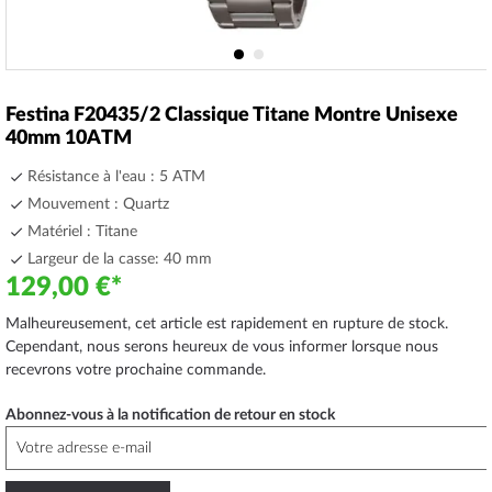
Skip
to
Festina F20435/2 Classique Titane Montre Unisexe
the
40mm 10ATM
beginning
of
Résistance à l'eau : 5 ATM
the
Mouvement : Quartz
images
Matériel : Titane
gallery
Largeur de la casse: 40 mm
129,00 €
Malheureusement, cet article est rapidement en rupture de stock.
Cependant, nous serons heureux de vous informer lorsque nous
recevrons votre prochaine commande.
Abonnez-vous à la notification de retour en stock