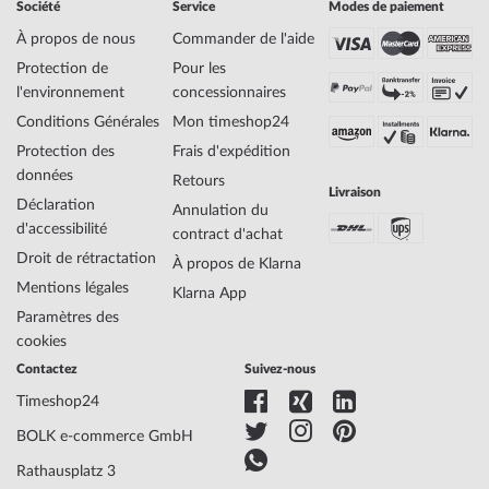
Société
Service
Modes de paiement
Marque
Festina
SKU
mid-26513
À propos de nous
Commander de l'aide
Genre
Femme, Homme, Mixte
Protection de
Pour les
Fabricant N° d'article
F20435/2
l'environnement
concessionnaires
Style
Classique
Conditions Générales
Mon timeshop24
Poids de l'article
0.08
Protection des
Frais d'expédition
données
Retours
Livraison
Affichage
Analogique
Déclaration
Annulation du
Entraînement
Quartz
d'accessibilité
contract d'achat
Fonctions
Date, Minute, Second, Heure
Droit de rétractation
À propos de Klarna
Mentions légales
Klarna App
Matériau du
Titane
Paramètres des
logement
cookies
Largeur du logement
40
Contactez
Suivez-nous
Épaisseur du
9
Timeshop24
logement
Forme du boîtier
Ronde
BOLK e-commerce GmbH
Étanchéité
5
Rathausplatz 3
Couleur du logement
Argenté