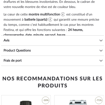
éraflures et les blessures involontaires. En dessous, le cadran de
votre nouvelle montre de rêve est de couleur
bleu
.
Le cœur de cette
montre multifonction
est constitué d'un
mouvement à
batterie (quartz)
qui garantit une mesure précise
du temps, comme c'est habituellement le cas pour les montres
Festina, et qui offre les fonctions suivantes :
24 heures,
chronographe, date, minute, second, heure
.
Avis
L'étanchéité à l'eau de
10 ATM (pression d'essai)
garantit une bonne
aptitude à l'utilisation quotidienne, comme vous pouvez le
Product Questions
constater dans la liste ci-dessous :
3 ATM : les éclaboussures d'eau pendant le lavage des mains sont
Frais de port
acceptables.
5 ATM : prendre une douche et prendre un bain est possible avec
cette montre. Ne nagez pas et ne plongez pas.
NOS RECOMMANDATIONS SUR LES
10 ATM : la montre peut gérer une visite à la piscine, mais pas la
plongée.
PRODUITS
20 ATM et plus : à partir de 20 ATM, la montre est considérée comme
étanche et adaptée à la natation et à la plongée à faible profondeur*.
Le bracelet de haute qualité en
acier
- couleur :
or, argent
- avec
-10%
-71%
boucle pliante
vous procurera un plaisir supplémentaire avec votre