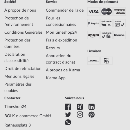
Société
Service
Modes de paiement
Genre
Homme
Fabricant N° d'article
F20363/2
À propos de nous
Commander de l'aide
Style
Sportif
Protection de
Pour les
Poids de l'article
0.15
l'environnement
concessionnaires
Conditions Générales
Mon timeshop24
Affichage
Analogique
Protection des
Frais d'expédition
Entraînement
Quartz
données
Retours
Livraison
Description du
JS15, Miyota
Déclaration
Annulation du
mouvement
d'accessibilité
contract d'achat
Fonctions
24 heures, Chronographe, Date, Minute,
Droit de rétractation
À propos de Klarna
Second, Heure
Mentions légales
Klarna App
Paramètres des
Matériau du
Acier
cookies
logement
Contactez
Suivez-nous
Largeur du logement
44
Timeshop24
Épaisseur du
12
logement
BOLK e-commerce GmbH
Forme du boîtier
Ronde
Rathausplatz 3
Étanchéité
10