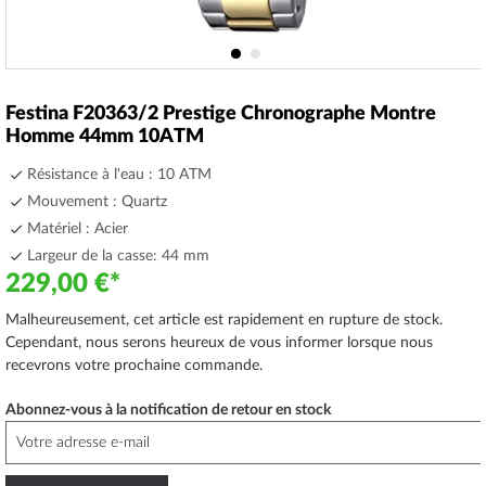
Skip
to
Festina F20363/2 Prestige Chronographe Montre
the
Homme 44mm 10ATM
beginning
of
Résistance à l'eau : 10 ATM
the
Mouvement : Quartz
images
Matériel : Acier
gallery
Largeur de la casse: 44 mm
229,00 €
Malheureusement, cet article est rapidement en rupture de stock.
Cependant, nous serons heureux de vous informer lorsque nous
recevrons votre prochaine commande.
Abonnez-vous à la notification de retour en stock