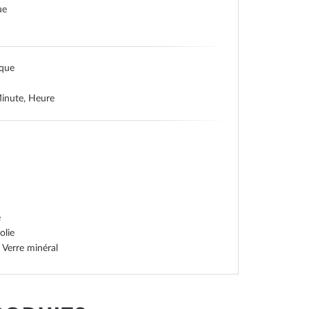
ue
ique
inute, Heure
é
olie
 Verre minéral
 acier inoxydable, pressé