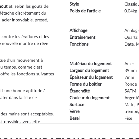
Style
Classiq
hout
et, selon les goûts de
Poids de l'article
0.04
 détache discrètement du
 acier inoxydable, pressé
,
Affichage
Analog
contre les éraflures et les
Entraînement
Quartz
re nouvelle montre de rêve
Fonctions
Date, M
itué d'un mouvement à
Matériau du logement
Acier
du temps, comme c'est
Largeur du logement
39
offre les fonctions suivantes
Épaisseur du logement
7
Forme du boîtier
Ronde
it une bonne aptitude à
Étanchéité
5
er dans la liste ci-
Couleur du logement
Argent
Surface
Mate, P
Verre
trempé,
 des mains sont acceptables.
Bezel
Fixe
t possible avec cette
Dossier
fond en
Couleur du cadran
Bleu
ne, mais pas la plongée.