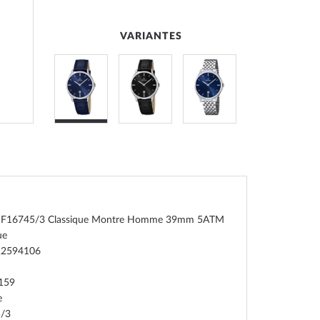
VARIANTES
a F16745/3 Classique Montre Homme 39mm 5ATM
ue
22594106
159
e
/3