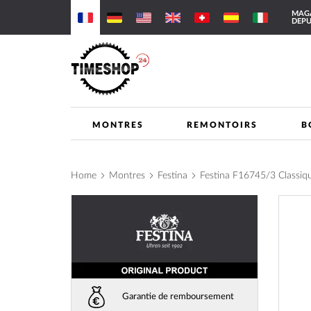
Allez
MAGA
au
DEPU
contenu
MONTRES
REMONTOIRS
B
Home
Montres
Festina
Festina F16745/3 Class
Skip
to
the
end
of
the
images
Garantie de remboursement
gallery