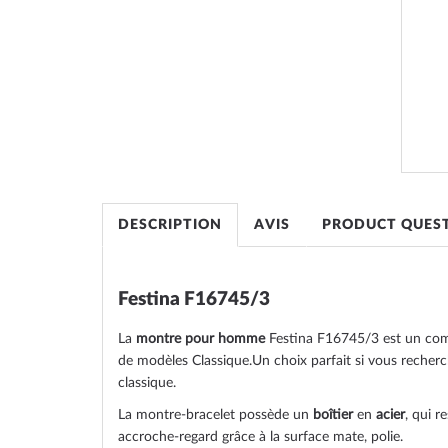
the
images
gallery
DESCRIPTION
AVIS
PRODUCT QUES
Festina F16745/3
La
montre pour homme
Festina F16745/3 est un comp
de modèles Classique.Un choix parfait si vous recher
classique.
La montre-bracelet possède un
boîtier
en
acier
, qui r
accroche-regard grâce à la surface
mate, polie
.