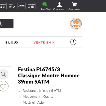
Live-Chat
Connexion
Mon panier
Rechercher
BIJOUX
VENTE EN %
SERVICES
DANS
LE
MAGASIN
DE
VEILLE
|
Festina F16745/3
TIMESHOP24
Classique Montre Homme
Zoom
39mm 5ATM
in
jouter
Résistance à l'eau : 5 ATM
a
Mouvement : Quartz
ste
’envie
Matériel : Acier