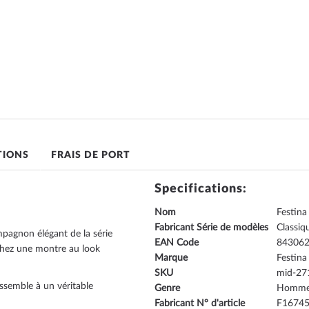
TIONS
FRAIS DE PORT
Specifications:
Nom
Festin
Fabricant Série de modèles
Classiq
agnon élégant de la série
EAN Code
84306
chez une montre au look
Marque
Festina
SKU
mid-27
essemble à un véritable
Genre
Homm
Fabricant N° d'article
F16745