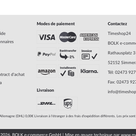
Modes de paiement
Contactez
ide
Timeshop24
onnaires
BOLK e-comm
Rathausplatz 3
52152 Simmer
Tél: 02473 92
tract d'achat
Fax: 02473 9
a
Livraison
info@timeshop
l'Allemagne (DHL) 0,00€ Livraison à l'étranger à des frais d'expédition différents. Les prix son
 2026, BOLK e-commerce GmbH | Mise en œuvre technique par
www.me