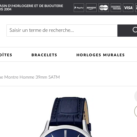
SIN D\'HORLOGERIE ET DE BIJOUTERIE
IS 2004
Rechercher
OÎTES
BRACELETS
HORLOGES MURALES
ique Montre Homme 39mm 5ATM
A
à
m
li
d