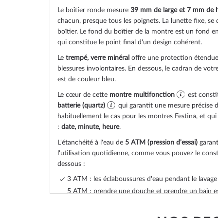
Le boîtier
ronde
mesure
39 mm de large
et 7 mm de 
chacun, presque tous les poignets. La lunette
fixe
, se
boîtier. Le fond du boîtier de la montre est un
fond en
qui constitue le point final d'un design cohérent.
Le
trempé, verre minéral
offre une protection étendue 
blessures involontaires. En dessous, le cadran de vot
est de couleur
bleu
.
Le cœur de cette
montre multifonction
est const
batterie (quartz)
qui garantit une mesure précise 
habituellement le cas pour les montres Festina, et qui 
:
date, minute, heure
.
L'étanchéité à l'eau de
5 ATM (pression d'essai)
garant
l'utilisation quotidienne, comme vous pouvez le constat
dessous :
3 ATM : les éclaboussures d'eau pendant le lavage
5 ATM : prendre une douche et prendre un bain es
montre. Ne nagez pas et ne plongez pas.
10 ATM : la montre peut gérer une visite à la pisci