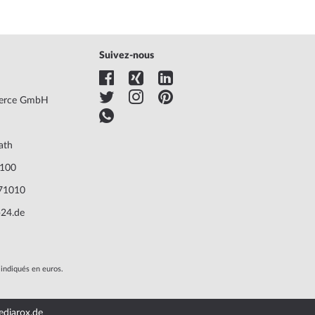
Suivez-nous
erce GmbH
ath
7100
271010
24.de
t indiqués en euros.
diarox.de