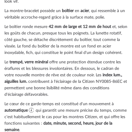
look vif.
La montre-bracelet possède un
boîtier
en
acier
, qui ressemble à un
véritable accroche-regard grâce à la surface
mate, polie
.
Le boîtier
ronde
mesure
42 mm de large
et 12 mm de hout
et, selon
les goûts de chacun, presque tous les poignets. La lunette
rotatif,
côté gauche
, se détache discrètement du boîtier, tout comme la
vissée
. Le fond du boîtier de la montre est un
fond en acier
inoxydable, fich
, qui constitue le point final d'un design cohérent.
Le
trempé, verre minéral
offre une protection étendue contre les
éraflures et les blessures involontaires. En dessous, le cadran de
votre nouvelle montre de rêve est de couleur
noir
. Les
index lum.,
aiguilles lum.
contribuent à l'éclairage de la Citizen NY0085-86EC et
permettent une bonne lisibilité même dans des conditions
d'éclairage défavorables.
Le cœur de ce garde-temps est constitué d'un mouvement à
automatique
qui garantit une mesure précise du temps, comme
c'est habituellement le cas pour les montres Citizen, et qui offre les
fonctions suivantes :
date, minute, second, heure, jour de la
semaine
.