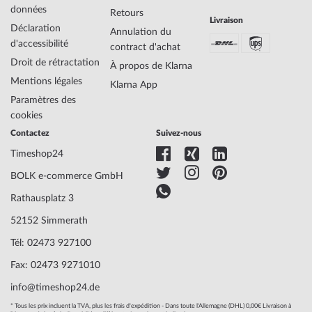
Entraînement
Automatique
données
Retours
Description du
8203, Citizen
Livraison
Déclaration
mouvement
Annulation du
d'accessibilité
Fonctions
Date, Minute, Second, Heure, Jour de la
contract d'achat
semaine
Droit de rétractation
À propos de Klarna
Mentions légales
Klarna App
Paramètres des
Matériau du
Acier
cookies
logement
Contactez
Suivez-nous
Largeur du logement
42
Épaisseur du
12
Timeshop24
logement
BOLK e-commerce GmbH
Forme du boîtier
Ronde
Étanchéité
20
Rathausplatz 3
Couleur du logement
Argenté
52152 Simmerath
Surface
Mate, Polie
Tél: 02473 927100
Couronne
vissée
Verre
trempé, Verre minéral
Fax: 02473 9271010
Bezel
côté gauche, Rotatif
info@timeshop24.de
Dossier
fond en acier inoxydable, fich
Couleur du cadran
Noir
* Tous les prix incluent la TVA, plus les frais d'expédition - Dans toute l'Allemagne (DHL) 0,00€ Livraison à