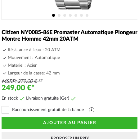
Skip
to
Citizen NY0085-86E Promaster Automatique Plongeur
the
Montre Homme 42mm 20ATM
beginning
of
Résistance à l'eau : 20 ATM
the
Mouvement : Automatique
images
Matériel : Acier
gallery
Largeur de la casse: 42 mm
MSRP
279,00 €
249,00 €
En stock
Livraison gratuite (Ger)
Raccourcissement gratuit de la bande
Fichier
PDF
avec
AJOUTER AU PANIER
explications
PROPOSER UN PRIX