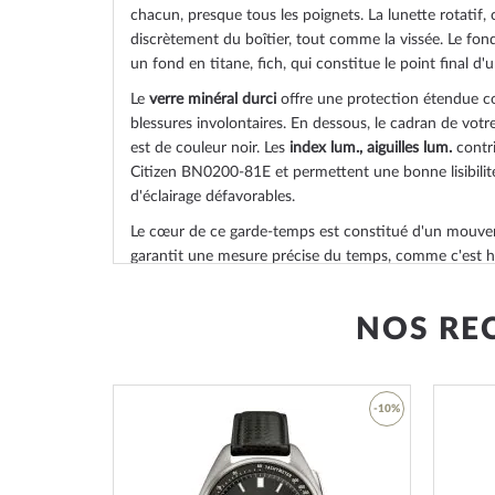
chacun, presque tous les poignets. La lunette
rotatif,
discrètement du boîtier, tout comme la
vissée
. Le fon
un
fond en titane, fich
, qui constitue le point final d
Le
verre minéral durci
offre une protection étendue con
blessures involontaires. En dessous, le cadran de vot
est de couleur
noir
. Les
index lum., aiguilles lum.
contri
Citizen BN0200-81E et permettent une bonne lisibili
d'éclairage défavorables.
Le cœur de ce garde-temps est constitué d'un mouv
garantit une mesure précise du temps, comme c'est ha
montres Citizen, et qui offre les fonctions suivantes :
L'étanchéité à l'eau de
20 ATM (pression d'essai)
garan
NOS RE
l'utilisation quotidienne, comme vous pouvez le constat
dessous :
3 ATM : les éclaboussures d'eau pendant le lavage
-53%
-10%
5 ATM : prendre une douche et prendre un bain es
montre. Ne nagez pas et ne plongez pas.
10 ATM : la montre peut gérer une visite à la pisci
Ajouter
Ajouter