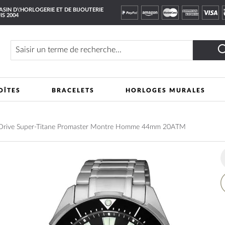
SIN D\'HORLOGERIE ET DE BIJOUTERIE
IS 2004
Rechercher
OÎTES
BRACELETS
HORLOGES MURALES
-Drive Super-Titane Promaster Montre Homme 44mm 20ATM
A
à
m
li
d