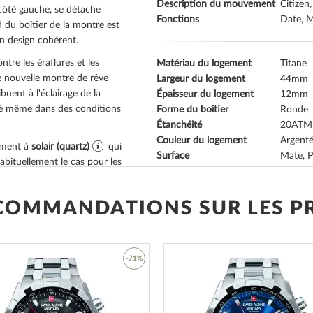
Description du mouvement
Citizen
 côté gauche
, se détache
Fonctions
Date, M
d du boîtier de la montre est
'un design cohérent.
tre les éraflures et les
Matériau du logement
Titane
re nouvelle montre de rêve
Largeur du logement
44
buent à l'éclairage de la
Épaisseur du logement
12
té même dans des conditions
Forme du boîtier
Ronde
Étanchéité
20
Couleur du logement
Argent
ement à
solair (quartz)
qui
Surface
Mate, P
bituellement le cas pour les
Couronne
vissée
date, minute, second, heure
.
Verre
Verre m
tit une bonne aptitude à
Bezel
côté ga
COMMANDATIONS SUR LES P
er dans la liste ci-
Dossier
Fond en
Couleur du cadran
Noir
Illumination
index lu
 des mains sont acceptables.
-71%
t possible avec cette
Matériau des bracelets
Titane
ne, mais pas la plongée.
Ajouter
Armband Style
Bracele