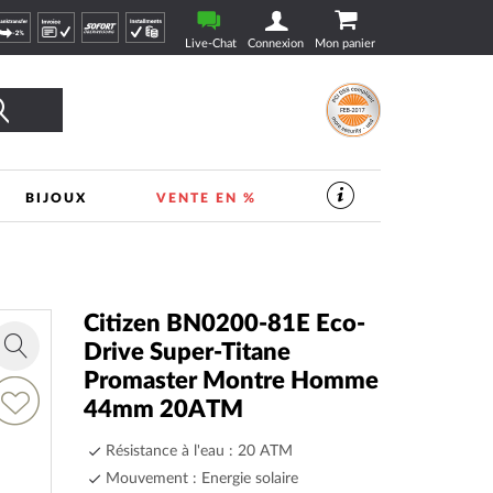
Live-Chat
Connexion
Mon panier
Rechercher
BIJOUX
VENTE EN %
SERVICES
DANS
LE
MAGASIN
DE
VEILLE
|
Citizen BN0200-81E Eco-
TIMESHOP24
Drive Super-Titane
Zoom
Promaster Montre Homme
in
jouter
44mm 20ATM
a
Résistance à l'eau : 20 ATM
ste
’envie
Mouvement : Energie solaire