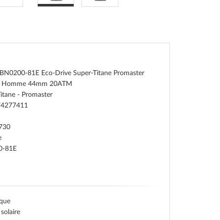
n BN0200-81E Eco-Drive Super-Titane Promaster
e Homme 44mm 20ATM
itane - Promaster
74277411
730
e
0-81E
ique
 solaire