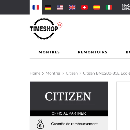
Allez
MAGA
au
DEPU
contenu
MONTRES
REMONTOIRS
B
Home
Montres
Citizen
Citizen BN0200-81E Eco
Skip
to
the
end
of
the
images
Garantie de remboursement
gallery