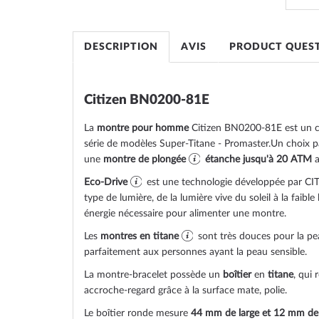
the
images
gallery
DESCRIPTION
AVIS
PRODUCT QUES
Citizen BN0200-81E
La
montre pour homme
Citizen BN0200-81E est un c
série de modèles Super-Titane - Promaster.Un choix pa
une
montre de plongée
étanche jusqu'à 20 ATM
a
Eco-Drive
est une technologie développée par CIT
type de lumière, de la lumière vive du soleil à la faible
énergie nécessaire pour alimenter une montre.
Les
montres en titane
sont très douces pour la p
parfaitement aux personnes ayant la peau sensible.
La montre-bracelet possède un
boîtier
en
titane
, qui 
accroche-regard grâce à la surface
mate, polie
.
Le boîtier
ronde
mesure
44 mm de large
et 12 mm de