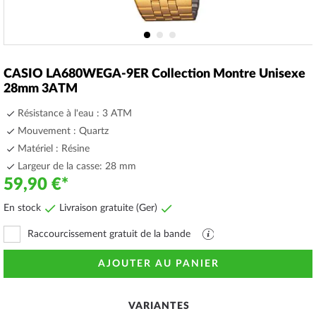
Skip
to
CASIO LA680WEGA-9ER Collection Montre Unisexe
the
28mm 3ATM
beginning
of
Résistance à l'eau : 3 ATM
the
Mouvement : Quartz
images
Matériel : Résine
gallery
Largeur de la casse: 28 mm
59,90 €
En stock
Livraison gratuite (Ger)
Raccourcissement gratuit de la bande
Fichier
PDF
avec
AJOUTER AU PANIER
explications
VARIANTES