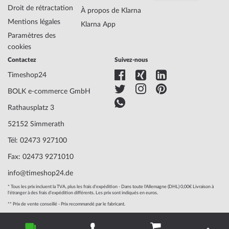
Épaisseur du
8
Droit de rétractation
À propos de Klarna
logement
Mentions légales
Klarna App
Forme du boîtier
Rectangulaire
Paramètres des
Étanchéité
3
cookies
Couleur du logement
Doré
Contactez
Suivez-nous
Surface
Polie
Verre
trempé, Verre minéral
Timeshop24
Bezel
Fixe
BOLK e-commerce GmbH
Dossier
fond en acier inoxydable, fich
Rathausplatz 3
Couleur du cadran
Jaune
52152 Simmerath
Matériau des
Acier
Tél: 02473 927100
bracelets
Fax: 02473 9271010
Armband Style
Bracelet à maillons
info@timeshop24.de
Couleur du bracelet
Or
Fermoir
Boucle du clip
* Tous les prix incluent la TVA, plus les frais d'expédition - Dans toute l'Allemagne (DHL) 0,00€ Livraison à
l'étranger à des frais d'expédition différents. Les prix sont indiqués en euros.
** Prix de vente conseillé - Prix recommandé par le fabricant.
Champ d'application
Instruc., Boîte, Doc. de garantie, Emballage
© 2004 - 2026, BOLK e-commerce GmbH | Mise en œuvre
Garantie
24 mois de garantie du fabricant ! Vous