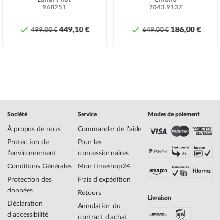
Lunar Pilot
Chrono
Nom
CASIO LA680WEGA-9ER Collection Montre
96B251
7043.9137
Unisexe 28mm 3ATM
Fabricant Série de
Collection
449,10 €
186,00 €
499,00 €
649,00 €
modèles
EAN Code
4971850924036
Marque
Casio
SKU
mid-14675
Genre
Femme, Homme, Mixte
Fabricant N° d'article
LA680WEGA-9ER
Style
Classique, Luxueux, Rétro, Vintage
Poids de l'article
0.03
Société
Service
Modes de paiement
À propos de nous
Commander de l'aide
Affichage
Digital
Protection de
Pour les
Entraînement
Quartz
l'environnement
concessionnaires
Fonctions
Minute, Second, Heure
Conditions Générales
Mon timeshop24
Protection des
Frais d'expédition
données
Retours
Matériau du
Résine
Livraison
Déclaration
logement
Annulation du
d'accessibilité
Largeur du logement
28
contract d'achat