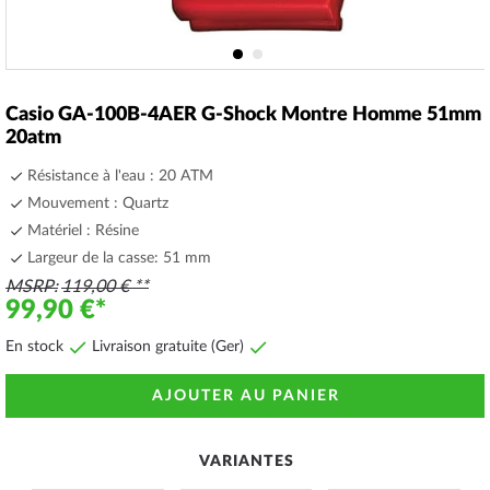
Skip
to
Casio GA-100B-4AER G-Shock Montre Homme 51mm
the
20atm
beginning
of
Résistance à l'eau : 20 ATM
the
Mouvement : Quartz
images
Matériel : Résine
gallery
Largeur de la casse: 51 mm
MSRP
119,00 €
99,90 €
En stock
Livraison gratuite (Ger)
AJOUTER AU PANIER
VARIANTES