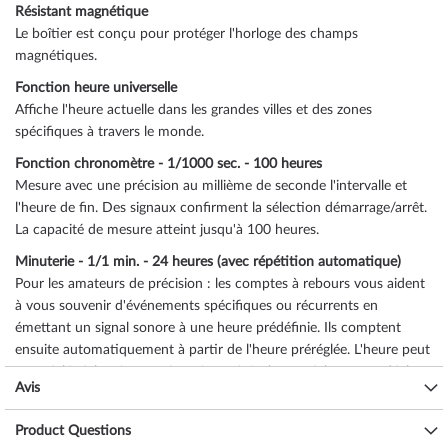
Résistant magnétique
Le boîtier est conçu pour protéger l'horloge des champs
magnétiques.
Fonction heure universelle
Affiche l'heure actuelle dans les grandes villes et des zones
spécifiques à travers le monde.
Fonction chronomètre - 1/1000 sec. - 100 heures
Mesure avec une précision au millième de seconde l'intervalle et
l'heure de fin. Des signaux confirment la sélection démarrage/arrêt.
La capacité de mesure atteint jusqu'à 100 heures.
Minuterie - 1/1 min. - 24 heures (avec répétition automatique)
Pour les amateurs de précision : les comptes à rebours vous aident
à vous souvenir d'événements spécifiques ou récurrents en
émettant un signal sonore à une heure prédéfinie. Ils comptent
ensuite automatiquement à partir de l'heure préréglée. L'heure peut
être réglée à la minute près et jusqu'à 24 heures à l'avance. Idéal
Avis
pour les personnes qui doivent prendre des médicaments tous les
jours ou celles qui s'entraînent par intervalles.
Product Questions
5 alarmes quotidiennes