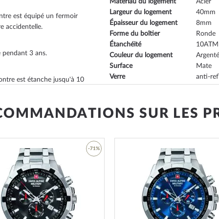
Matériau du logement
Acier
Largeur du logement
40
ntre est équipé un fermoir
Épaisseur du logement
8
 accidentelle.
Forme du boîtier
Ronde
Étanchéité
10
e pendant 3 ans.
Couleur du logement
Argent
Surface
Mate
Verre
anti-ref
montre est étanche jusqu'à 10
Bezel
Fixe
Dossier
fond en
Couleur du cadran
Noir
COMMANDATIONS SUR LES P
Illumination
index lu
-71%
Matériau des bracelets
Acier
Armband Style
Bracele
Couleur du bracelet
Argent
Ajouter
Fermoir
Boucle 
à
Largeur de la ceinture
23
ma
Max. circonférence du
210
liste
poignet
d’envie