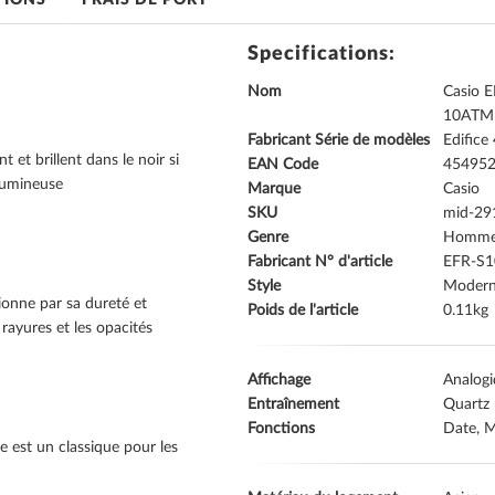
TIONS
FRAIS DE PORT
Specifications:
Nom
Casio 
10ATM
Fabricant Série de modèles
Edific
 et brillent dans le noir si
EAN Code
45495
lumineuse
Marque
Casio
SKU
mid-29
Genre
Homm
Fabricant N° d'article
EFR-S
Style
Moderne
sionne par sa dureté et
Poids de l'article
0.11
rayures et les opacités
Affichage
Analog
Entraînement
Quartz
Fonctions
Date, M
le est un classique pour les