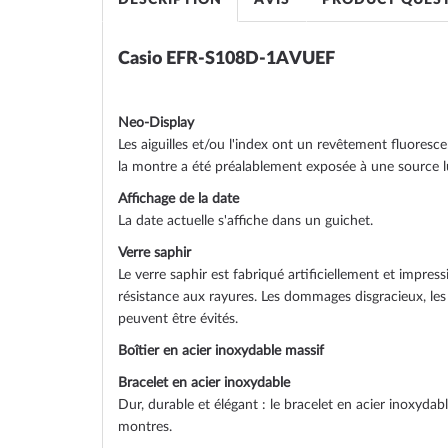
DESCRIPTION
AVIS
PRODUCT QUES
gallery
Casio EFR-S108D-1AVUEF
Neo-Display
Les aiguilles et/ou l'index ont un revêtement fluorescent
la montre a été préalablement exposée à une source 
Affichage de la date
La date actuelle s'affiche dans un guichet.
Verre saphir
Le verre saphir est fabriqué artificiellement et impres
résistance aux rayures. Les dommages disgracieux, les 
peuvent être évités.
Boîtier en acier inoxydable massif
Bracelet en acier inoxydable
Dur, durable et élégant : le bracelet en acier inoxydab
montres.