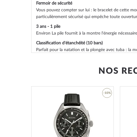
Fermoir de sécurité
Vous pouvez compter sur lui : le bracelet de cette mo
particulièrement sécurisé qui empêche toute ouverture
3 ans - 1 pile
Environ La pile fournit à la montre l'énergie nécessair
Classification d'étanchéité (10 bars)
Parfait pour la natation et la plongée avec tuba : la 
bars testés selon la norme ISO 22810.
Poids
NOS RE
environ. 110 g
-53%
-10%
Ajouter
Ajouter
à
à
ma
ma
liste
liste
d’envie
d’envie