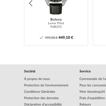
Bulova
Eco-Drive Super Titane Chronographe 43mm 10ATM
Lunar Pilot
96B251
0 €
449,10 €
499,00 €
Société
Service
À propos de nous
Commander de l'a
Protection de l'environnement
Pour les concessi
Conditions Générales
Mon timeshop24
Protection des données
Frais d'expédition
Déclaration d'accessibilité
Retours