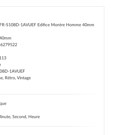
EFR-S108D-1AVUEF Edifice Montre Homme 40mm
e 40mm
26279522
113
e
108D-1AVUEF
, Rétro, Vintage
ique
inute, Second, Heure