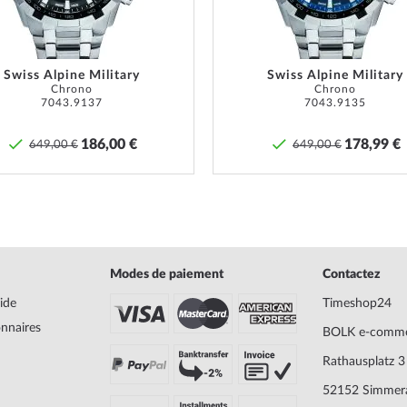
Champ d'application
Instruc
Garantie
24 mois
Swiss Alpine Military
Swiss Alpine Military
Chrono
Chrono
descrip
7043.9137
7043.9135
la docu
marcha
186,00 €
178,99 €
649,00 €
649,00 €
Ressources en matière de sécurité et
Modes de paiement
Contactez
ide
Timeshop24
onnaires
BOLK e-comm
Rathausplatz 3
52152 Simmer