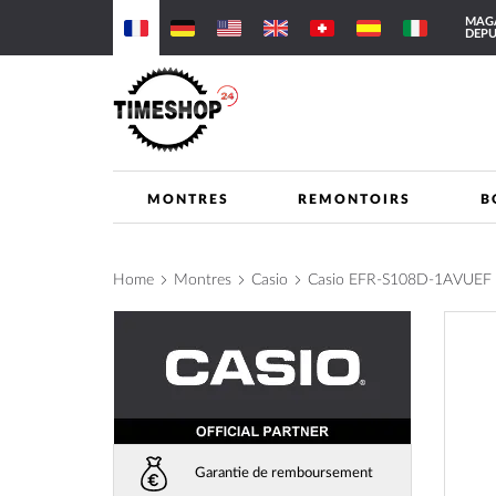
Allez
MAGA
au
DEPU
contenu
MONTRES
REMONTOIRS
B
Home
Montres
Casio
Casio EFR-S108D-1AVUEF
Skip
to
the
end
of
the
images
Garantie de remboursement
gallery