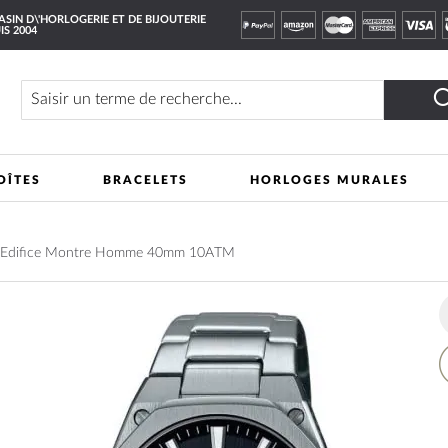
SIN D\'HORLOGERIE ET DE BIJOUTERIE
IS 2004
Rechercher
OÎTES
BRACELETS
HORLOGES MURALES
 Edifice Montre Homme 40mm 10ATM
A
à
m
li
d