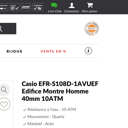
Live-Chat
Connexion
Mon panier
Rechercher
BIJOUX
VENTE EN %
SERVICES
DANS
LE
MAGASIN
DE
VEILLE
|
Casio EFR-S108D-1AVUEF
TIMESHOP24
Edifice Montre Homme
Zoom
40mm 10ATM
in
jouter
Résistance à l'eau : 10 ATM
a
Mouvement : Quartz
ste
’envie
Matériel : Acier