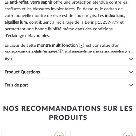
Le
anti-reflet, verre saphir
offre une protection étendue contre les
éraflures et les blessures involontaires. En dessous, le cadran de
votre nouvelle montre de rêve est de couleur
gris
. Les
index lum.,
aiguilles lum.
contribuent à l'éclairage de la Bering 15239-779 et
permettent une bonne lisibilité même dans des conditions
d'éclairage défavorables.
Le cœur de cette
montre multifonction
est constitué d'un
mouvement à
solair (quartz)
qui garantit une mesure précise du
temps, comme c'est habituellement le cas pour les montres Bering,
Avis
et qui offre les fonctions suivantes :
date, minute, second, heure
.
Product Questions
L'étanchéité à l'eau de
10 ATM (pression d'essai)
garantit une bonne
aptitude à l'utilisation quotidienne, comme vous pouvez le
Frais de port
constater dans la liste ci-dessous :
3 ATM : les éclaboussures d'eau pendant le lavage des mains sont
acceptables.
NOS RECOMMANDATIONS SUR LES
5 ATM : prendre une douche et prendre un bain est possible avec
cette montre. Ne nagez pas et ne plongez pas.
PRODUITS
10 ATM : la montre peut gérer une visite à la piscine, mais pas la
plongée.
20 ATM et plus : à partir de 20 ATM, la montre est considérée comme