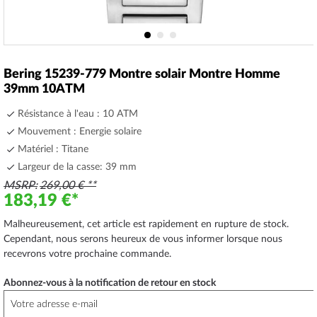
Skip
to
Bering 15239-779 Montre solair Montre Homme
the
39mm 10ATM
beginning
of
Résistance à l'eau : 10 ATM
the
Mouvement : Energie solaire
images
Matériel : Titane
gallery
Largeur de la casse: 39 mm
MSRP
269,00 €
183,19 €
Malheureusement, cet article est rapidement en rupture de stock.
Cependant, nous serons heureux de vous informer lorsque nous
recevrons votre prochaine commande.
Abonnez-vous à la notification de retour en stock