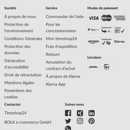
EAN Code
4894041204567
Société
Service
Modes de paiement
Marque
Bering
SKU
mid-27617
À propos de nous
Commander de l'aide
Genre
Homme
Protection de
Pour les
Fabricant N° d'article
15239-779
l'environnement
concessionnaires
Style
Élégant, Moderne, Scandinave
Conditions Générales
Mon timeshop24
Poids de l'article
0.09
Protection des
Frais d'expédition
données
Retours
Livraison
Affichage
Analogique
Déclaration
Annulation du
Entraînement
Energie solaire
d'accessibilité
contract d'achat
Fonctions
Date, Minute, Second, Heure
Droit de rétractation
À propos de Klarna
Mentions légales
Klarna App
Matériau du
Titane
Paramètres des
logement
cookies
Largeur du logement
39
Contactez
Suivez-nous
Épaisseur du
9
Timeshop24
logement
Forme du boîtier
Ronde
BOLK e-commerce GmbH
Étanchéité
10