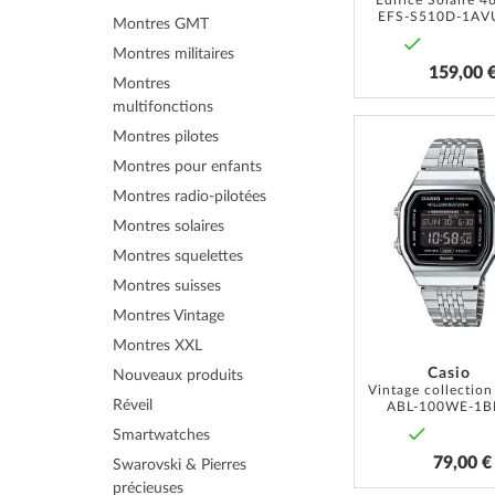
Edifice Solaire 
EFS-S510D-1AV
Montres GMT
Montres militaires
159,00 
Montres
multifonctions
Montres pilotes
Montres pour enfants
Montres radio-pilotées
Montres solaires
Montres squelettes
Montres suisses
Montres Vintage
Montres XXL
Casio
Nouveaux produits
Réveil
ABL-100WE-1B
Smartwatches
79,00 €
Swarovski & Pierres
précieuses