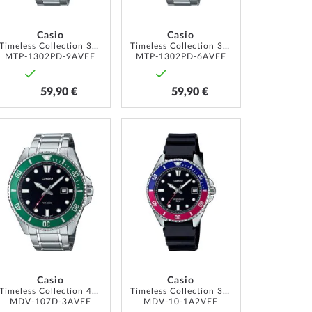
Casio
Casio
Timeless Collection 38mm 5ATM
Timeless Collection 38mm 5ATM
MTP-1302PD-9AVEF
MTP-1302PD-6AVEF
59,90 €
59,90 €
AJOUTER
AJOUTER
À
À
MA
MA
LISTE
LISTE
D’ENVIE
D’ENVIE
Casio
Casio
Timeless Collection 46mm 20ATM
Timeless Collection 38mm 5ATM
MDV-107D-3AVEF
MDV-10-1A2VEF