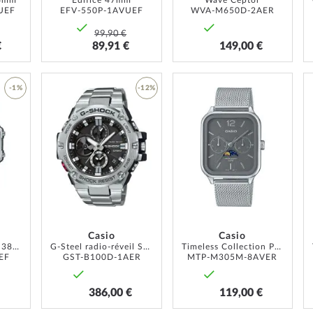
46mm
Edifice 47mm
Wave Ceptor
UEF
EFV-550P-1AVUEF
WVA-M650D-2AER
99,90 €
€
89,91 €
149,00 €
AJOUTER
-1%
-12%
À
AJOUTER
AJOUTER
MA
À
À
LISTE
MA
MA
D’ENVIE
LISTE
LISTE
D’ENVIE
D’ENVIE
Casio
Casio
Vintage collection 38mm 1ATM
G-Steel radio-réveil Solaire 50mm 20ATM
Timeless Collection Phase de lune 34mm 5ATM
EF
GST-B100D-1AER
MTP-M305M-8AVER
386,00 €
119,00 €