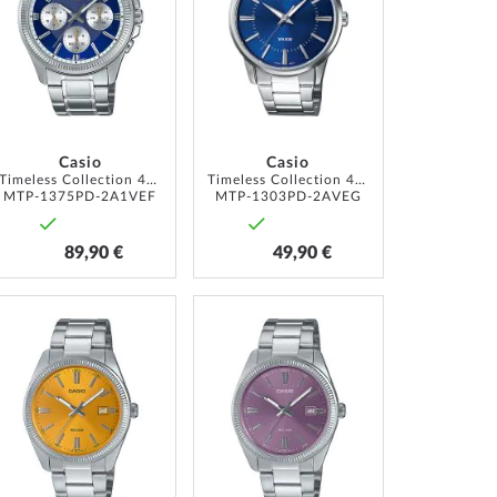
MA
MA
LISTE
LISTE
D’ENVIE
D’ENVIE
Casio
Casio
Timeless Collection 44mm 5ATM
Timeless Collection 40mm 5ATM
MTP-1375PD-2A1VEF
MTP-1303PD-2AVEG
89,90 €
49,90 €
AJOUTER
AJOUTER
À
À
MA
MA
LISTE
LISTE
D’ENVIE
D’ENVIE