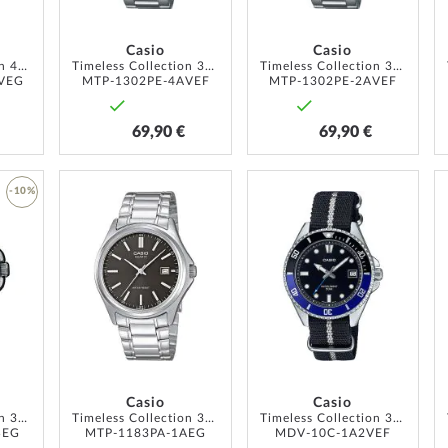
Casio
Casio
Timeless Collection 40mm 5ATM
Timeless Collection 38mm 5ATM
Timeless Collection 38mm 5ATM
VEG
MTP-1302PE-4AVEF
MTP-1302PE-2AVEF
69,90 €
69,90 €
AJOUTER
AJOUTER
-10%
À
À
AJOUTER
MA
MA
À
LISTE
LISTE
MA
D’ENVIE
D’ENVIE
LISTE
D’ENVIE
Casio
Casio
Timeless Collection 38mm 1ATM
Timeless Collection 38mm 1ATM
Timeless Collection 38mm 5ATM
BEG
MTP-1183PA-1AEG
MDV-10C-1A2VEF