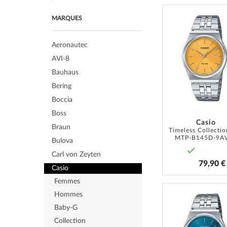
MARQUES
Aeronautec
AVI-8
Bauhaus
Bering
Boccia
Boss
Casio
Braun
MTP-B145D-9A
Bulova
Carl von Zeyten
79,90 €
Casio
Femmes
Hommes
Baby-G
Collection