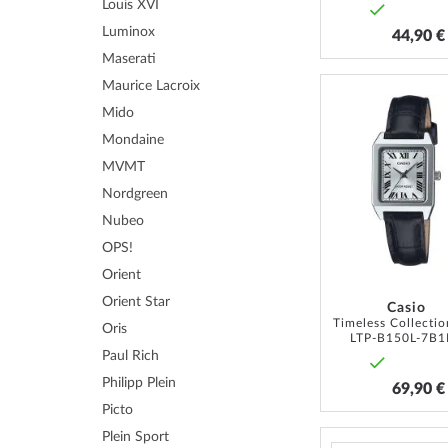
Louis XVI
Luminox
44,90 €
Maserati
Maurice Lacroix
Mido
Mondaine
MVMT
Nordgreen
Nubeo
OPS!
Orient
Orient Star
Casio
Oris
LTP-B150L-7B1
Paul Rich
Philipp Plein
69,90 €
Picto
Plein Sport