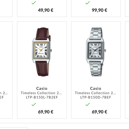
49,90 €
99,90 €
AJOUTER
AJOUTER
AJOUTER
À
À
À
MA
MA
MA
LISTE
LISTE
LISTE
D’ENVIE
D’ENVIE
D’ENVIE
Casio
Casio
Timeless Collection 22mm 1 ATM
Timeless Collection 22mm 1 ATM
Timeless Collection 22mm 1 ATM
EF
LTP-B150L-7B2EF
LTP-B150D-7BEF
69,90 €
69,90 €