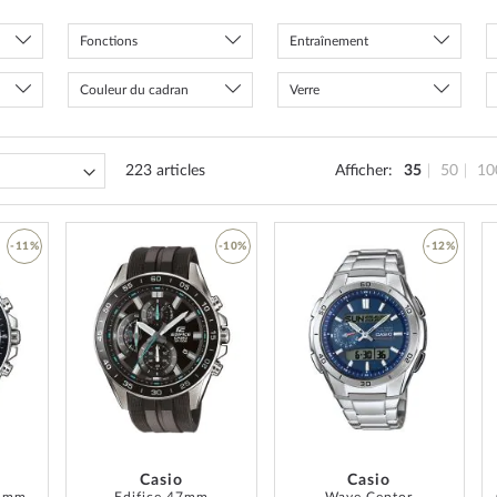
Fonctions
Entraînement
Couleur du cadran
Verre
223
articles
Afficher
35
50
10
-11%
-10%
-12%
AJOUTER
AJOUTER
AJOUTER
À
À
À
MA
MA
MA
LISTE
LISTE
LISTE
D’ENVIE
D’ENVIE
D’ENVIE
Casio
Casio