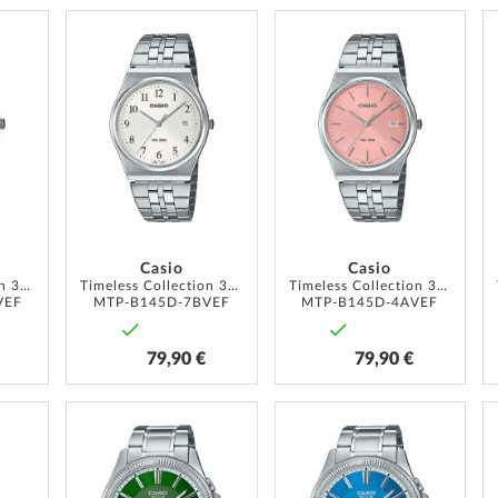
AJOUTER
AJOUTER
AJOUTER
À
À
À
MA
MA
MA
LISTE
LISTE
LISTE
D’ENVIE
D’ENVIE
D’ENVIE
Casio
Casio
Timeless Collection 35mm 5ATM
Timeless Collection 35mm 5ATM
Timeless Collection 35mm 5ATM
VEF
MTP-B145D-7BVEF
MTP-B145D-4AVEF
79,90 €
79,90 €
AJOUTER
AJOUTER
AJOUTER
À
À
À