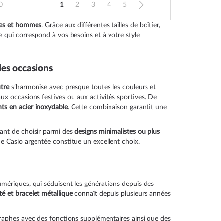
Page
0
1
2
3
4
5
Vous lisez actuellement la page
Page
Page
Page
Page
Page
Suivant
mes et hommes
. Grâce aux différentes tailles de boîtier,
e qui correspond à vos besoins et à votre style
les occasions
tre
s’harmonise avec presque toutes les couleurs et
ux occasions festives ou aux activités sportives. De
nts en acier inoxydable
. Cette combinaison garantit une
tant de choisir parmi des
designs minimalistes ou plus
e Casio argentée constitue un excellent choix.
umériques, qui séduisent les générations depuis des
té et bracelet métallique
connaît depuis plusieurs années
raphes avec des fonctions supplémentaires ainsi que des