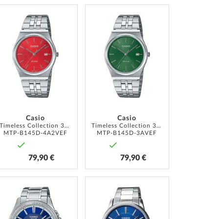
AJOUTER
AJOUTER
À
À
MA
MA
LISTE
LISTE
D’ENVIE
D’ENVIE
Casio
Casio
Timeless Collection 35mm 5ATM
Timeless Collection 35mm 5ATM
MTP-B145D-4A2VEF
MTP-B145D-3AVEF
79,90 €
79,90 €
AJOUTER
AJOUTER
À
À