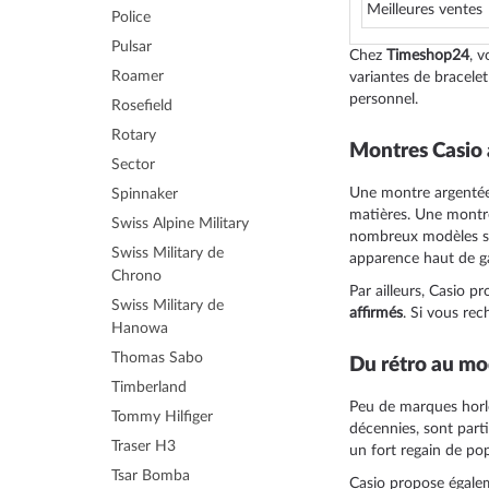
Police
Pulsar
Chez
Timeshop24
, 
Roamer
variantes de bracelet
personnel.
Rosefield
Rotary
Montres Casio 
Sector
Une montre argentée f
Spinnaker
matières. Une montre
Swiss Alpine Military
nombreux modèles s
Swiss Military de
apparence haut de g
Chrono
Par ailleurs, Casio 
Swiss Military de
affirmés
. Si vous re
Hanowa
Thomas Sabo
Du rétro au mo
Timberland
Peu de marques horlo
Tommy Hilfiger
décennies, sont part
Traser H3
un fort regain de pop
Tsar Bomba
Casio propose égal