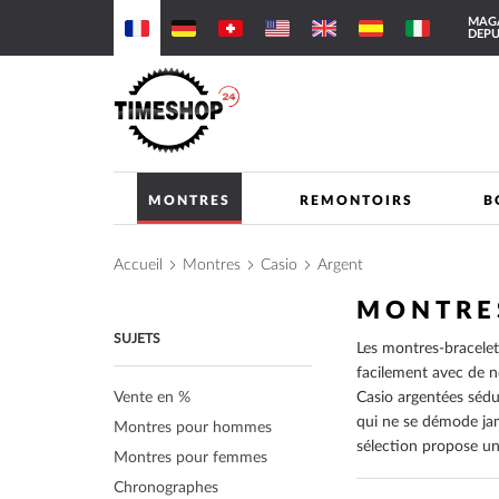
Allez
MAGA
au
DEPU
contenu
MONTRES
REMONTOIRS
B
Accueil
Montres
Casio
Argent
MONTRE
SUJETS
Les montres-bracelet
facilement avec de n
Vente en %
Casio argentées sédu
qui ne se démode jam
Montres pour hommes
sélection propose un
Montres pour femmes
Chronographes