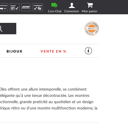
Live-Chat
Connexion
Mon panier
Rechercher
BIJOUX
VENTE EN %
SERVICES
DANS
LE
MAGASIN
DE
VEILLE
|
TIMESHOP24
lles offrent une allure intemporelle, se combinent
 élégante qu’à une tenue décontractée. Les montres
ctionnelle, grande praticité au quotidien et un design
érique rétro ou d’une montre multifonction moderne, la