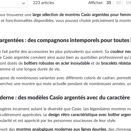
223
articles
Afficher
35
50
10
vous trouverez une
large sélection de montres Casio argentées pour fem
 et fonctionnalités disponibles, vous pouvez choisir précisément la montr
argentées : des compagnons intemporels pour toutes 
ait partie des accessoires les plus polyvalents qui soient. Sa
couleur neu
 Casio argentée convient ainsi aussi bien au quotidien professionnel qu’a
ont dotés de
boîtiers robustes en acier inoxydable
et de
bracelets résista
amme et une longue durée de vie.
propose de nombreuses variantes avec différents coloris de cadran, permet
cherchez une montre qui reste actuelle pendant de nombreuses années, un
derne : des modèles Casio argentés avec du caractère
gères incarnent autant la diversité que Casio. Les légendaires montres n
iculièrement appréciées. Le
design rétro caractéristique avec boîtier argen
ularité et est apprécié par les personnes soucieuses de leur style.
ement des
montres analogiques modernes aux lignes épurées
, des chronog