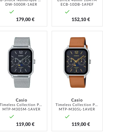
G-Shock Numérique Chronographe 43mm 20ATM
Edifice 48mm 10ATM
DW-5000R-1AER
ECB-10DB-1A9EF
179,00 €
152,10 €
AJOUTER
AJOUTER
À
À
MA
MA
LISTE
LISTE
D’ENVIE
D’ENVIE
Casio
Casio
Timeless Collection Phase de lune 34mm 5ATM
Timeless Collection Phase de lune 34mm 5ATM
MTP-M305M-1AVER
MTP-M305L-1AVER
119,00 €
119,00 €