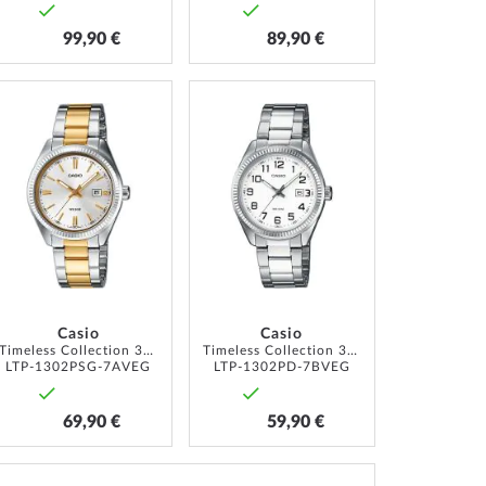
99,90 €
89,90 €
AJOUTER
AJOUTER
À
À
MA
MA
LISTE
LISTE
D’ENVIE
D’ENVIE
Casio
Casio
Timeless Collection 30mm 5ATM
Timeless Collection 30mm 5ATM
LTP-1302PSG-7AVEG
LTP-1302PD-7BVEG
69,90 €
59,90 €