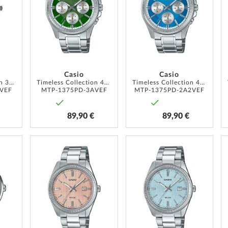
MA
MA
MA
LISTE
LISTE
LISTE
D’ENVIE
D’ENVIE
D’ENVIE
Casio
Casio
Timeless Collection 35mm 5ATM
Timeless Collection 44mm 5ATM
Timeless Collection 44mm 5ATM
VEF
MTP-1375PD-3AVEF
MTP-1375PD-2A2VEF
89,90 €
89,90 €
AJOUTER
AJOUTER
AJOUTER
À
À
À
MA
MA
MA
LISTE
LISTE
LISTE
D’ENVIE
D’ENVIE
D’ENVIE